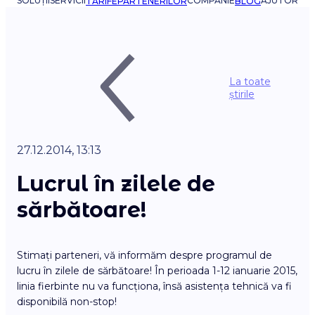
SOLUȚII
SERVICII
COMPANIE
AJUTOR
TARIFE
PARTENERILOR
BLOG
La toate
știrile
27.12.2014, 13:13
Lucrul în zilele de
sărbătoare!
Stimați parteneri, vă informăm despre programul de
lucru în zilele de sărbătoare! În perioada 1-12 ianuarie 2015,
linia fierbinte nu va funcționa, însă asistența tehnică va fi
disponibilă non-stop!