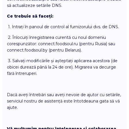
să actualizeze setările DNS.
Ce trebuie să faceți:
1. Intrați în panoul de control al furnizorului dvs. de DNS.
2. Înlocuiți înregistrarea curentă cu noul domeniu
corespunzător: connect.foodsoul.ru (pentru Rusia) sau
connect.foodsoul.by (pentru Belarus).
3. Salvați modificările și așteptați aplicarea acestora (de
obicei durează până la 24 de ore). Migrarea va decurge
fără întreruperi.
Dacă aveți întrebări sau aveți nevoie de ajutor cu setările,
serviciul nostru de asistență este întotdeauna gata să vă
ajute.
Vă mulțumim pentru înțelegerea și colaborarea