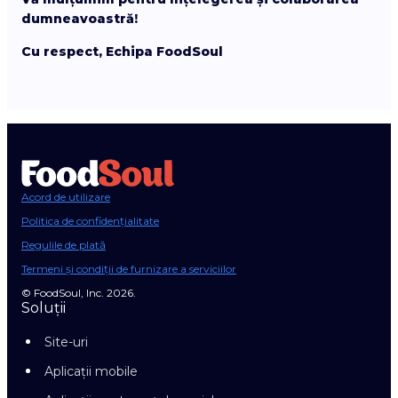
dumneavoastră!
Cu respect, Echipa FoodSoul
Acord de utilizare
Politica de confidențialitate
Regulile de plată
Termeni și condiții de furnizare a serviciilor
© FoodSoul, Inc. 2026.
Soluții
Site-uri
Aplicații mobile