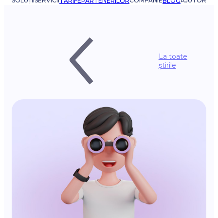
SOLUȚII
SERVICII
COMPANIE
AJUTOR
TARIFE
PARTENERILOR
BLOG
La toate
știrile