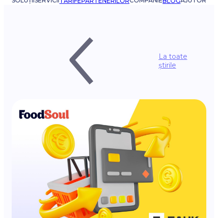
SOLUȚII
SERVICII
COMPANIE
AJUTOR
TARIFE
PARTENERILOR
BLOG
La toate
știrile