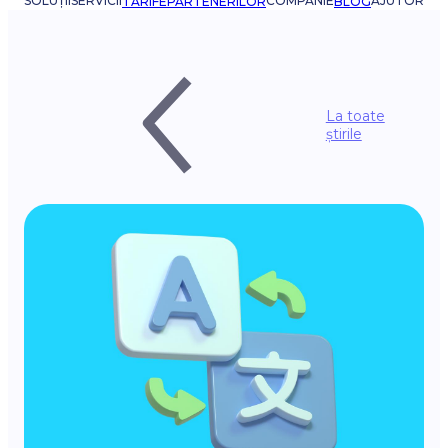
SOLUȚII
SERVICII
COMPANIE
AJUTOR
TARIFE
PARTENERILOR
BLOG
La toate
știrile