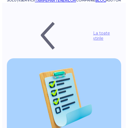
SOLUȚII
SERVICII
COMPANIE
AJUTOR
TARIFE
PARTENERILOR
BLOG
La toate
știrile