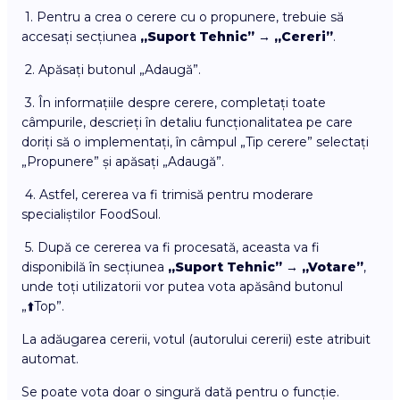
1. Pentru a crea o cerere cu o propunere, trebuie să
accesați secțiunea
„Suport Tehnic” → „Cereri”
.
2. Apăsați butonul „Adaugă”.
3. În informațiile despre cerere, completați toate
câmpurile, descrieți în detaliu funcționalitatea pe care
doriți să o implementați, în câmpul „Tip cerere” selectați
„Propunere” și apăsați „Adaugă”.
4. Astfel, cererea va fi trimisă pentru moderare
specialiștilor FoodSoul.
5. După ce cererea va fi procesată, aceasta va fi
disponibilă în secțiunea
„Suport Tehnic” → „Votare”
,
unde toți utilizatorii vor putea vota apăsând butonul
„⬆️Top”.
La adăugarea cererii, votul (autorului cererii) este atribuit
automat.
Se poate vota doar o singură dată pentru o funcție.