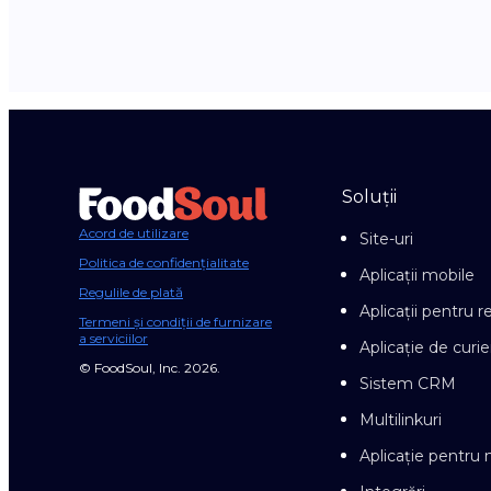
Soluții
Acord de utilizare
Site-uri
Politica de confidențialitate
Aplicații mobile
Regulile de plată
Aplicații pentru r
Termeni și condiții de furnizare
a serviciilor
Aplicație de curie
© FoodSoul, Inc. 2026.
Sistem CRM
Multilinkuri
Aplicație pentr