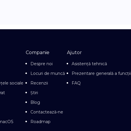
Companie
Ajutor
Despre noi
Asistență tehnică
Locuri de muncă
Prezentare generală a funcții
ețele sociale
Recenzii
FAQ
rat
Știri
Blog
Contactează-ne
u macOS
Roadmap