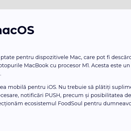
 macOS
tate pentru dispozitivele Mac, care pot fi descărc
ptopurile MacBook cu procesor M1. Acesta este u
.
nea mobilă pentru iOS. Nu trebuie să plătiți supli
ecesare, notificări PUSH, precum și posibilitatea de
fecționăm ecosistemul FoodSoul pentru dumneavoas