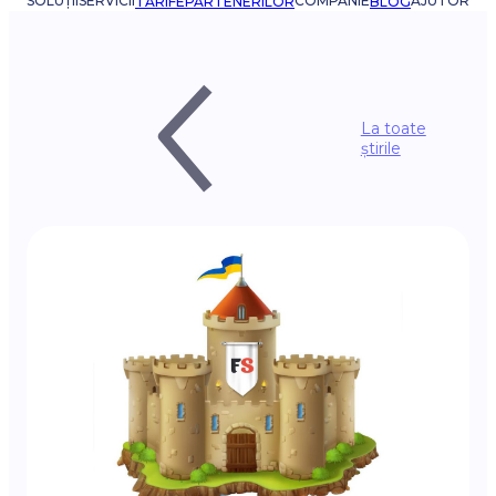
SOLUȚII
SERVICII
COMPANIE
AJUTOR
TARIFE
PARTENERILOR
BLOG
La toate
știrile