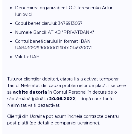
Denumirea organizației: FOP Tereșcenko Artur
Iuriiovici
Codul beneficiarului: 3476913057
Numele Băncii: AT KB "PRIVATBANK"
Contul beneficiarului în format IBAN:
UA843052990000026001014920071
Valuta: UAH
Tuturor clienților debitori, cărora li s-a activat temporar
Tariful Nelimitat din cauza problemelor de plată, li se cere
să
achite datoria
în Contul Personal în decurs de o
săptămână (până la
20.06.2022
) - după care Tariful
Nelimitat va fi dezactivat.
Clienții din Ucraina pot acum încheia contracte pentru
post-plată (pe detaliile companiei ucrainene).