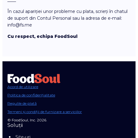
____
În cazul apariției unor probleme cu plata, scrieți în chatul
de suport din Contul Personal sau la adresa de e-mail:
info@fs.me
Cu respect, echipa FoodSoul
Acord de utilizare
Politica de confidențialitate
Regulile de plată
Termeni și condiții de furnizare a serviciilor
© FoodSoul, Inc. 2026.
Soluții
Site-uri