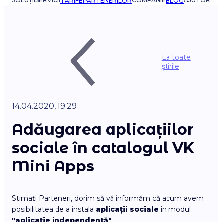
SOLUȚII
SERVICII
COMPANIE
AJUTOR
TARIFE
PARTENERILOR
BLOG
La toate
știrile
14.04.2020, 19:29
Adăugarea aplicațiilor
sociale în catalogul VK
Mini Apps
Stimați Parteneri, dorim să vă informăm că acum avem
posibilitatea de a instala
aplicații sociale
în modul
"aplicație independentă"
.