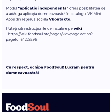
Modul
"aplicație independentă"
oferă posibilitatea de
a adăuga aplicația dumneavoastră în catalogul VK Mini
Apps din rețeaua socială
Vkontakte
.
Puteți citi instrucțiunile de instalare pe
wiki
- https://wiki.foodsoul.pro/pages/viewpage.action?
pageId=64225296
Cu respect, echipa FoodSoul! Lucrăm pentru
dumneavoastră!