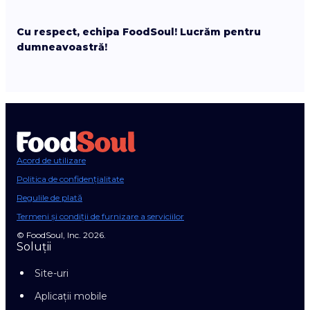
Cu respect, echipa FoodSoul! Lucrăm pentru
dumneavoastră!
Acord de utilizare
Politica de confidențialitate
Regulile de plată
Termeni și condiții de furnizare a serviciilor
© FoodSoul, Inc. 2026.
Soluții
Site-uri
Aplicații mobile