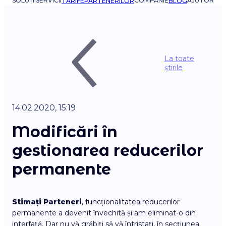
SOLUȚII
SERVICII
COMPANIE
AJUTOR
TARIFE
PARTENERILOR
BLOG
La toate
știrile
14.02.2020, 15:19
Modificări în
gestionarea reducerilor
permanente
Stimați Parteneri
, funcționalitatea reducerilor
permanente a devenit învechită și am eliminat-o din
interfață. Dar nu vă grăbiți să vă întristați, în secțiunea