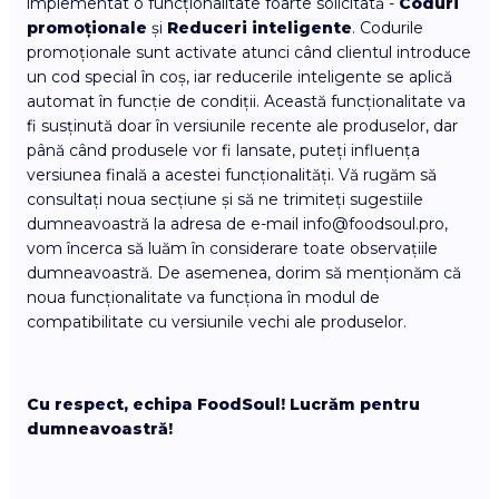
implementat o funcționalitate foarte solicitată -
Coduri
promoționale
și
Reduceri inteligente
. Codurile
promoționale sunt activate atunci când clientul introduce
un cod special în coș, iar reducerile inteligente se aplică
automat în funcție de condiții. Această funcționalitate va
fi susținută doar în versiunile recente ale produselor, dar
până când produsele vor fi lansate, puteți influența
versiunea finală a acestei funcționalități. Vă rugăm să
consultați noua secțiune și să ne trimiteți sugestiile
dumneavoastră la adresa de e-mail info@foodsoul.pro,
vom încerca să luăm în considerare toate observațiile
dumneavoastră. De asemenea, dorim să menționăm că
noua funcționalitate va funcționa în modul de
compatibilitate cu versiunile vechi ale produselor.
Cu respect, echipa FoodSoul! Lucrăm pentru
dumneavoastră!