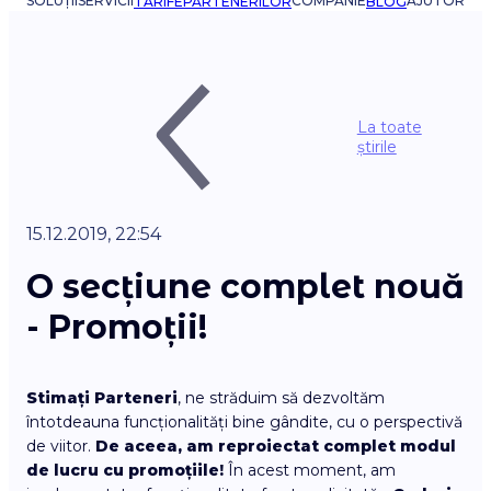
SOLUȚII
SERVICII
COMPANIE
AJUTOR
TARIFE
PARTENERILOR
BLOG
La toate
știrile
15.12.2019, 22:54
O secțiune complet nouă
- Promoții!
Stimați Parteneri
, ne străduim să dezvoltăm
întotdeauna funcționalități bine gândite, cu o perspectivă
de viitor.
De aceea, am reproiectat complet modul
de lucru cu promoțiile!
În acest moment, am