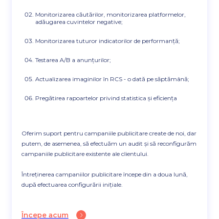
Monitorizarea căutărilor, monitorizarea platformelor,
adăugarea cuvintelor negative;
Monitorizarea tuturor indicatorilor de performanță;
Testarea A/B a anunțurilor;
Actualizarea imaginilor în RCS - o dată pe săptămână;
Pregătirea rapoartelor privind statistica și eficiența
Oferim suport pentru campaniile publicitare create de noi, dar
putem, de asemenea, să efectuăm un audit și să reconfigurăm
campaniile publicitare existente ale clientului.
Întreținerea campaniilor publicitare începe din a doua lună,
după efectuarea configurării inițiale.
Începe acum