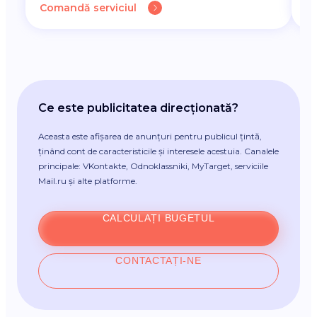
Comandă serviciul
C
Ce este publicitatea direcționată?
Aceasta este afișarea de anunțuri pentru publicul țintă,
ținând cont de caracteristicile și interesele acestuia. Canalele
principale: VKontakte, Odnoklassniki, MyTarget, serviciile
Mail.ru și alte platforme.
CALCULAȚI BUGETUL
CONTACTAȚI-NE