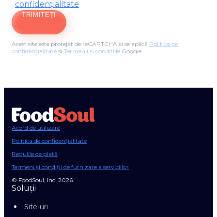
confidențialitate
TRIMITEȚI
Acest site este protejat de reCAPTCHA și se aplică
Politica de
confidențialitate
și
Termenii și condițiile
Google.
Acord de utilizare
Politica de confidențialitate
Regulile de plată
Termeni și condiții de furnizare a serviciilor
© FoodSoul, Inc. 2026.
Soluții
Site-uri