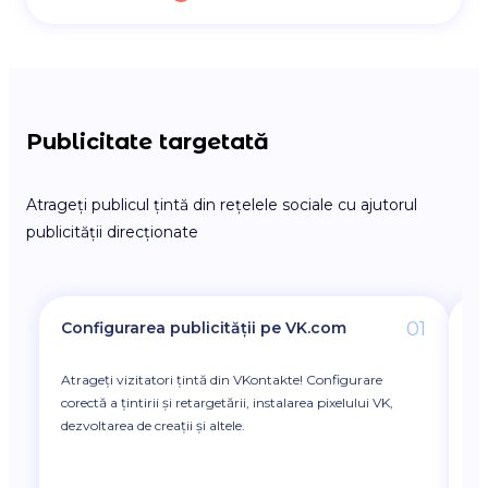
Publicitate targetată
Atrageți publicul țintă din rețelele sociale cu ajutorul
publicității direcționate
01
Configurarea publicității pe VK.com
Co
Atrageți vizitatori țintă din VKontakte! Configurare
Vo
corectă a țintirii și retargetării, instalarea pixelului VK,
cl
dezvoltarea de creații și altele.
Un
Co