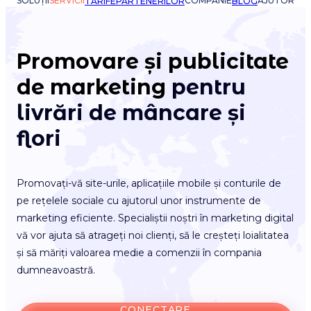
SOLUȚII
SERVICII
COMPANIE
AJUTOR
TARIFE
PARTENERILOR
BLOG
Promovare și publicitate
de marketing
pentru
livrări de mâncare și
flori
Promovați-vă site-urile, aplicațiile mobile și conturile de
pe rețelele sociale cu ajutorul unor instrumente de
marketing eficiente. Specialiștii noștri în marketing digital
vă vor ajuta să atrageți noi clienți, să le creșteți loialitatea
și să măriți valoarea medie a comenzii în compania
dumneavoastră.
CONECTARE