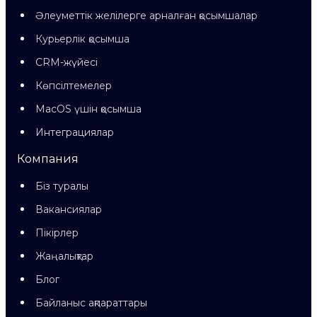
Әлеуметтік желілерге арналған қосымшалар
Курьерлік қосымша
CRM-жүйесі
Көпсілтемелер
MacOS үшін қосымша
Интеграциялар
Компания
Біз туралы
Вакансиялар
Пікірлер
Жаңалықтар
Блог
Байланыс ақпараттары