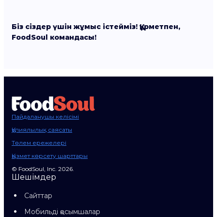
Біз сіздер үшін жұмыс істейміз! Құрметпен,
FoodSoul командасы!
Пайдаланушы келісімі
Құпиялылық саясаты
Төлем ережелері
Қызмет көрсету шарттары
© FoodSoul, Inc. 2026.
Шешімдер
Сайттар
Мобильді қосымшалар