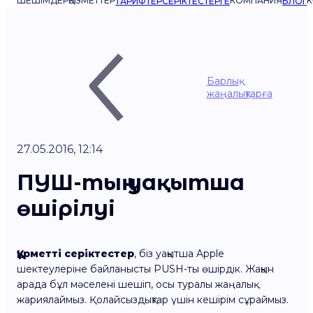
ШЕШІМДЕР
ҚЫЗМЕТТЕР
КОМПАНИЯ
К
ТАРИФТЕР
СЕРІКТЕСТЕРГЕ
БЛОГ
Барлық
жаңалықтарға
27.05.2016, 12:14
ПУШ-тың уақытша
өшірілуі
Құрметті серіктестер
, біз уақытша Apple
шектеулеріне байланысты PUSH-ты өшірдік. Жақын
арада бұл мәселені шешіп, осы туралы жаңалық
жариялаймыз. Қолайсыздықтар үшін кешірім сұраймыз.