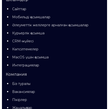
Сайттар
Мобильді қосымшалар
Әлеуметтік желілерге арналған қосымшалар
Курьерлік қосымша
CRM-жүйесі
Көпсілтемелер
MacOS үшін қосымша
Интеграциялар
Компания
Біз туралы
Вакансиялар
Пікірлер
Жаңалықтар