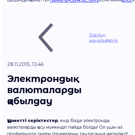
ШЕШІМДЕР
ҚЫЗМЕТТЕР
КОМПАНИЯ
К
ТАРИФТЕР
СЕРІКТЕСТЕРГЕ
БЛОГ
Барлық
жаңалықтарға
28.11.2015, 13:46
Электрондық
валюталарды
қабылдау
Құрметті серіктестер
, енді бізде электронды
валюталарды қосу мүмкіндігі пайда болды! Ол үшін өз
профиліңізде төлем опцияларын таңдасаңыз жеткілікті!