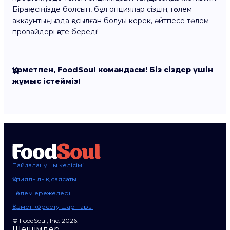
Бірақ есіңізде болсын, бұл опциялар сіздің төлем
аккаунтыңызда қосылған болуы керек, әйтпесе төлем
провайдері қате береді!
Құрметпен, FoodSoul командасы! Біз сіздер үшін
жұмыс істейміз!
Пайдаланушы келісімі
Құпиялылық саясаты
Төлем ережелері
Қызмет көрсету шарттары
© FoodSoul, Inc. 2026.
Шешімдер