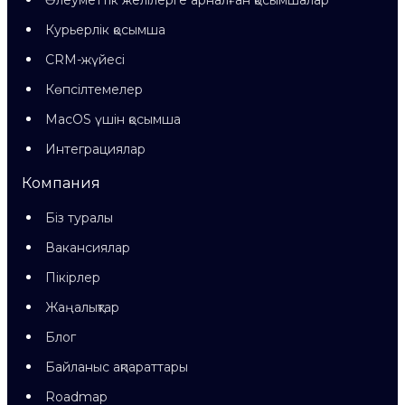
Әлеуметтік желілерге арналған қосымшалар
Курьерлік қосымша
CRM-жүйесі
Көпсілтемелер
MacOS үшін қосымша
Интеграциялар
Компания
Біз туралы
Вакансиялар
Пікірлер
Жаңалықтар
Блог
Байланыс ақпараттары
Roadmap