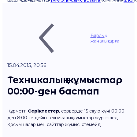
ШЕШІМДЕР
ҚЫЗМЕТТЕР
КОМПАНИЯ
К
ТАРИФТЕР
СЕРІКТЕСТЕРГЕ
БЛОГ
Барлық
жаңалықтарға
15.04.2015, 20:56
Техникалық жұмыстар
00:00-ден бастап
Құрметті
Серіктестер
, серверде 15 сәуір күні 00:00-
ден 8:00-ге дейін техникалық жұмыстар жүргізіледі.
Қосымшалар мен сайттар жұмыс істемейді.