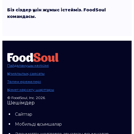
Біз сіздер үшін жұмыс істейміз. FoodSoul
командасы.
Пайдаланушы келісімі
Құпиялылық саясаты
Төлем ережелері
Қызмет көрсету шарттары
© FoodSoul, Inc. 2026.
Шешімдер
Сайттар
Мобильді қосымшалар