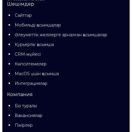
Шешімдер
Сайттар
Мобильді қосымшалар
Әлеуметтік желілерге арналған қосымшалар
Курьерлік қосымша
CRM-жүйесі
Көпсілтемелер
MacOS үшін қосымша
Интеграциялар
Компания
Біз туралы
Вакансиялар
Пікірлер