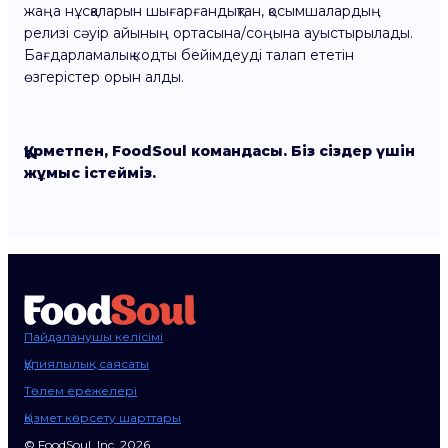
жаңа нұсқаларын шығарғандықтан, қосымшалардың
релизі сәуір айының ортасына/соңына ауыстырылады.
Бағдарламалық кодты бейімдеуді талап ететін
өзгерістер орын алды.
Құрметпен, FoodSoul командасы. Біз сіздер үшін
жұмыс істейміз.
Пайдаланушы келісімі
Құпиялылық саясаты
Төлем ережелері
Қызмет көрсету шарттары
© FoodSoul, Inc. 2026.