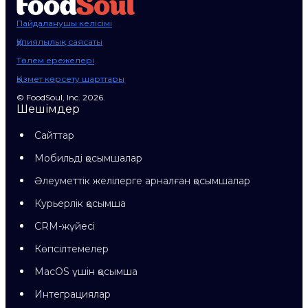
Пайдаланушы келісімі
Құпиялылық саясаты
Төлем ережелері
Қызмет көрсету шарттары
© FoodSoul, Inc. 2026.
Шешімдер
Сайттар
Мобильді қосымшалар
Әлеуметтік желілерге арналған қосымшалар
Курьерлік қосымша
CRM-жүйесі
Көпсілтемелер
MacOS үшін қосымша
Интеграциялар