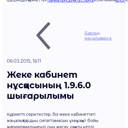
ШЕШІМДЕР
ҚЫЗМЕТТЕР
КОМПАНИЯ
К
ТАРИФТЕР
СЕРІКТЕСТЕРГЕ
БЛОГ
Барлық
жаңалықтарға
06.03.2015, 16:11
Жеке кабинет
нұсқасының 1.9.6.0
шығарылымы
Құрметті серіктестер, біз жеке кабинеттегі
жаңалықтардың сипаттамасын ұзақ уақыт бойы
жарияламадық, енді оны жасау уақыты келді.