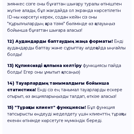
зиянкес сізге оны бұғаттан шығару туралы өтінішпен
жүгіне алады, бұл жағдайда ол экранда көрсетілетін
ID-ны көрсетуі керек, содан кейін сіз оны
"Құрылғылардың қара тізімі" бөлімінде өз қалауыңыз
бойынша бұғаттан шығара аласыз!
12) Аудандарды баптаудың жаңа форматы!
Енді
аудандарды баптау және сұрыптау әлдеқайда ыңғайлы
болды!
13)
Құпиясөзді қалпына келтіру
функциясы пайда
болды! Егер оны ұмытып қалсаңыз)
14) Тауарлардың танымалдығы бойынша
статистика!
Енді сіз ең танымал тауарларды ескере
отырып, өз акцияларыңызды талдап, өткізе аласыз!
15) "Тұрақты клиент" функциясы!
Бұл функция
тапсырысты өңдеуді жеделдету үшін клиенттің тұрақты
екенін өтінімде көрсетуге мүмкіндік береді.