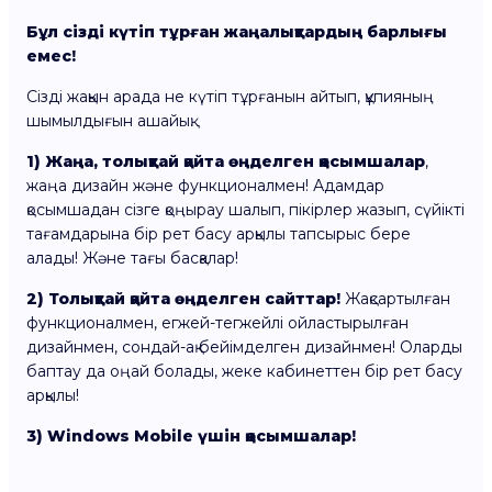
Бұл сізді күтіп тұрған жаңалықтардың барлығы
емес!
Сізді жақын арада не күтіп тұрғанын айтып, құпияның
шымылдығын ашайық:
1) Жаңа, толықтай қайта өңделген қосымшалар
,
жаңа дизайн және функционалмен! Адамдар
қосымшадан сізге қоңырау шалып, пікірлер жазып, сүйікті
тағамдарына бір рет басу арқылы тапсырыс бере
алады! Және тағы басқалар!
2) Толықтай қайта өңделген сайттар!
Жақсартылған
функционалмен, егжей-тегжейлі ойластырылған
дизайнмен, сондай-ақ бейімделген дизайнмен! Оларды
баптау да оңай болады, жеке кабинеттен бір рет басу
арқылы!
3) Windows Mobile үшін қосымшалар!