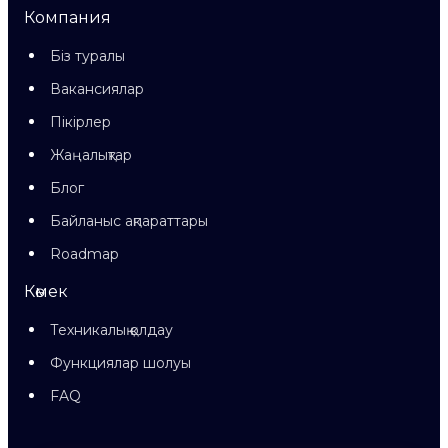
Компания
Біз туралы
Вакансиялар
Пікірлер
Жаңалықтар
Блог
Байланыс ақпараттары
Roadmap
Көмек
Техникалық қолдау
Функциялар шолуы
FAQ