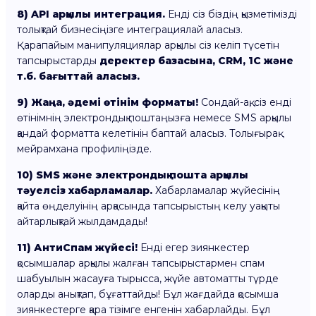
8) API арқылы интеграция.
Енді сіз біздің қызметімізді
толықтай бизнесіңізге интеграциялай аласыз.
Қарапайым манипуляциялар арқылы сіз келіп түсетін
тапсырыстарды
деректер базасына, CRM, 1C және
т.б. бағыттай аласыз.
9) Жаңа, әдемі өтінім форматы!
Сондай-ақ, сіз енді
өтінімнің электрондық поштаңызға немесе SMS арқылы
қандай форматта келетінін баптай аласыз. Толығырақ
мейрамхана профиліңізде.
10) SMS және электрондық пошта арқылы
тәуелсіз хабарламалар.
Хабарламалар жүйесінің
қайта өңделуінің арқасында тапсырыстың келу уақыты
айтарлықтай жылдамдады!
11) АнтиСпам жүйесі!
Енді егер зиянкестер
қосымшалар арқылы жалған тапсырыстармен спам
шабуылын жасауға тырысса, жүйе автоматты түрде
оларды анықтап, бұғаттайды! Бұл жағдайда қосымша
зиянкестерге қара тізімге енгенін хабарлайды. Бұл