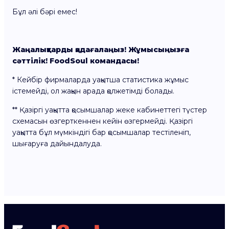
Бұл әлі бәрі емес!
Жаңалықтарды қадағалаңыз! Жұмысыңызға
сәттілік! FoodSoul командасы!
* Кейбір фирмаларда уақытша статистика жұмыс
істемейді, ол жақын арада қолжетімді болады.
** Қазіргі уақытта қосымшалар жеке кабинеттегі түстер
схемасын өзгерткеннен кейін өзгермейді. Қазіргі
уақытта бұл мүмкіндігі бар қосымшалар тестіленіп,
шығаруға дайындалуда.