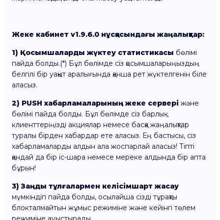
Жеке кабинет v1.9.6.0 нұсқасындағы жаңалықтар:
1)
Қосымшаларды жүктеу статистикасы
бөлімі
пайда болды.(*) Бұл бөлімде сіз қосымшаларыңыздың
белгілі бір уақыт аралығында қанша рет жүктелгенін біле
аласыз.
2)
PUSH хабарламаларының жеке сервері
және
бөлімі пайда болды. Бұл бөлімде сіз барлық
клиенттеріңізді акциялар немесе басқа жаңалықтар
туралы бірден хабардар ете аласыз. Ең бастысы, сіз
хабарламаларды алдын ала жоспарлай аласыз! Тіпті
қандай да бір іс-шара немесе мереке алдында бір апта
бұрын!
3)
Заңды тұлғалармен келісімшарт жасау
мүмкіндігі пайда болды, осылайша сізді тұрақты
блокталмайтын жұмыс режиміне және кейінгі төлем
режиміне ауыстырады.