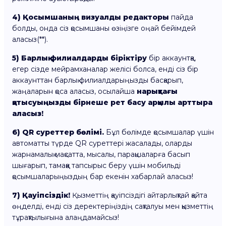
4)
Қосымшаның визуалды редакторы
пайда
болды, онда сіз қосымшаны өзіңізге оңай бейімдей
аласыз(**).
5) Барлық филиалдарды біріктіру
бір аккаунтқа,
егер сізде мейрамханалар желісі болса, енді сіз бір
аккаунттан барлық филиалдарыңызды басқарып,
жаңаларын қоса аласыз, осылайша
нарықтағы
қатысуыңызды бірнеше рет басу арқылы арттыра
аласыз!
6) QR суреттер бөлімі.
Бұл бөлімде қосымшалар үшін
автоматты түрде QR суреттері жасалады, оларды
жарнамалық мақсатта, мысалы, парақшаларға басып
шығарып, тамаққа тапсырыс беру үшін мобильді
қосымшаларыңыздың бар екенін хабарлай аласыз!
7) Қауіпсіздік!
Қызметтің қауіпсіздігі айтарлықтай қайта
өңделді, енді сіз деректеріңіздің сақталуы мен қызметтің
тұрақтылығына алаңдамайсыз!