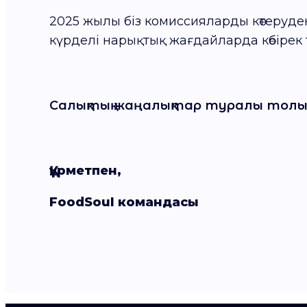
2025 жылы біз комиссияларды көтеруден
күрделі нарықтық жағдайларда көбірек
Салықтық жаңалықтар туралы толы
Құрметпен,
FoodSoul командасы