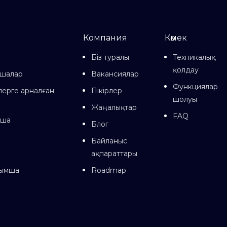
Компания
Көмек
Біз туралы
Техникалық
қолдау
мшалар
Вакансиялар
Функциялар
лерге арналған
Пікірлер
шолуы
Жаңалықтар
FAQ
мша
Блог
Байланыс
ақпараттары
сымша
Roadmap