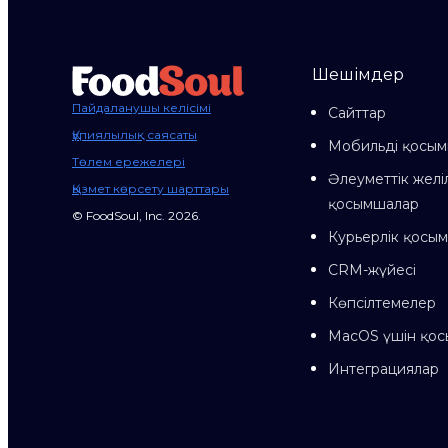
Шешімдер
Пайдаланушы келісімі
Сайттар
Құпиялылық саясаты
Мобильді қосы
Төлем ережелері
Әлеуметтік желі
Қызмет көрсету шарттары
қосымшалар
© FoodSoul, Inc. 2026.
Курьерлік қосы
CRM-жүйесі
Көпсілтемелер
MacOS үшін қо
Интеграциялар