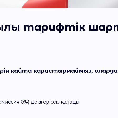
 жылы тарифтік ша
рін қайта қарастырмаймыз
, олард
омиссия 0%) де өзгеріссіз қалады.