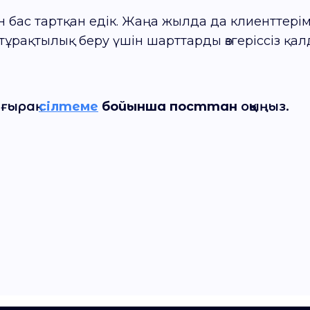
 бас тартқан едік. Жаңа жылда да клиенттерімі
 тұрақтылық беру үшін шарттарды өзгеріссіз қ
ғырақ
сілтеме
бойынша посттан
оқыңыз.