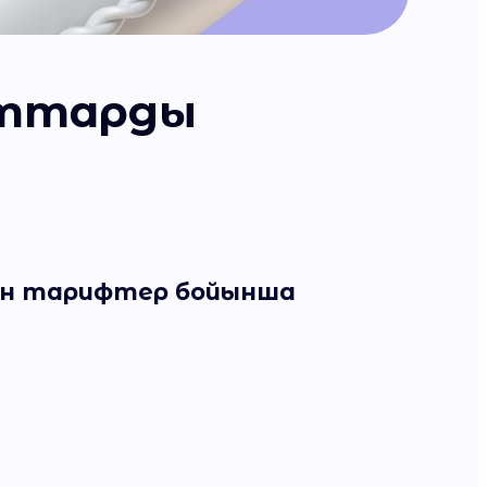
рттарды
ан тарифтер бойынша