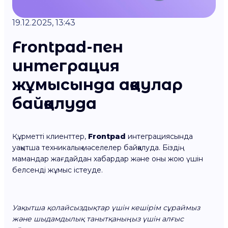
19.12.2025, 13:43
Frontpad-пен
интеграция
жұмысында ақаулар
байқалуда
Құрметті клиенттер,
Frontpad
интеграциясында
уақытша техникалық мәселелер байқалуда. Біздің
мамандар жағдайдан хабардар және оны жою үшін
белсенді жұмыс істеуде.
Уақытша қолайсыздықтар үшін кешірім сұраймыз
және шыдамдылық танытқаныңыз үшін алғыс