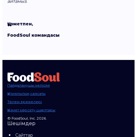
айтамыз.
Құрметпен,
FoodSoul командасы
Пайдаланушы келісімі
Құпиялылық саясаты
Төлем ережелері
Қызмет көрсету шарттары
© FoodSoul, Inc. 2026.
Шешімдер
Сайттар