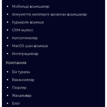
Мобильді қосымшалар
Әлеуметтік желілерге арналған қосымшалар
Курьерлік қосымша
CRM-жүйесі
Көпсілтемелер
MacOS үшін қосымша
Интеграциялар
Компания
Біз туралы
Вакансиялар
Пікірлер
Жаңалықтар
Блог