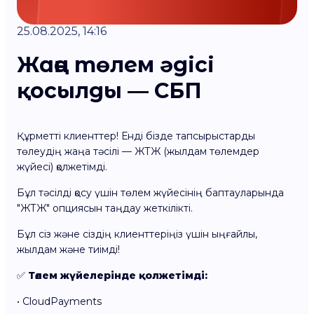
25.08.2025, 14:16
Жаңа төлем әдісі
қосылды — СБП
Құрметті клиенттер! Енді бізде тапсырыстарды
төлеудің жаңа тәсілі — ЖТЖ (жылдам төлемдер
жүйесі) қолжетімді.
Бұл тәсілді қосу үшін төлем жүйесінің баптауларында
"ЖТЖ" опциясын таңдау жеткілікті.
Бұл сіз және сіздің клиенттеріңіз үшін ыңғайлы,
жылдам және тиімді!
✅
Төлем жүйелерінде қолжетімді:
• CloudPayments