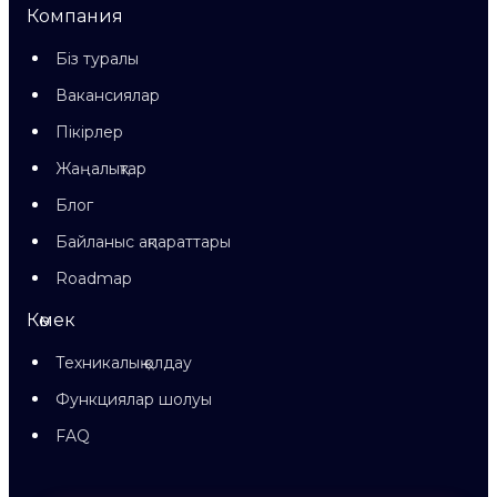
Компания
Біз туралы
Вакансиялар
Пікірлер
Жаңалықтар
Блог
Байланыс ақпараттары
Roadmap
Көмек
Техникалық қолдау
Функциялар шолуы
FAQ