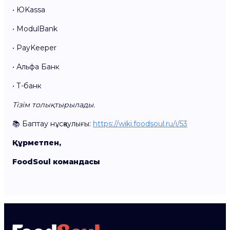
• ЮKassa
• ModulBank
• PayKeeper
• Альфа Банк
• Т-банк
Тізім толықтырылады.
📚 Баптау нұсқаулығы:
https://wiki.foodsoul.ru/i/53
Құрметпен,
FoodSoul командасы