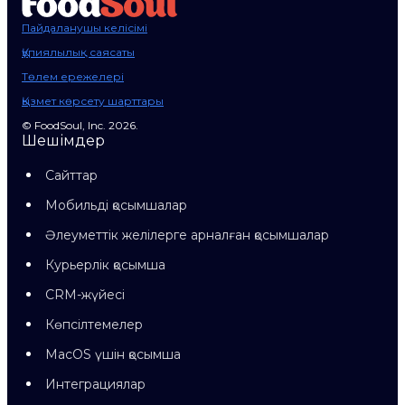
Пайдаланушы келісімі
Құпиялылық саясаты
Төлем ережелері
Қызмет көрсету шарттары
© FoodSoul, Inc. 2026.
Шешімдер
Сайттар
Мобильді қосымшалар
Әлеуметтік желілерге арналған қосымшалар
Курьерлік қосымша
CRM-жүйесі
Көпсілтемелер
MacOS үшін қосымша
Интеграциялар