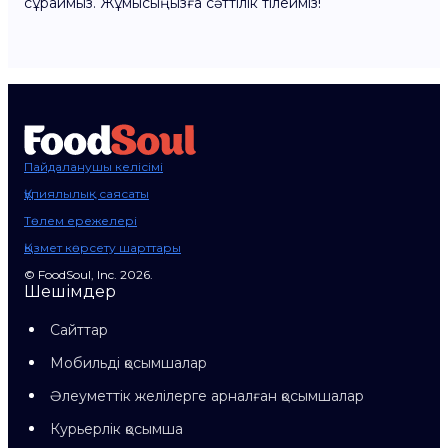
сұраймыз. Жұмысыңызға сәттілік тілейміз!
Пайдаланушы келісімі
Құпиялылық саясаты
Төлем ережелері
Қызмет көрсету шарттары
© FoodSoul, Inc. 2026.
Шешімдер
Сайттар
Мобильді қосымшалар
Әлеуметтік желілерге арналған қосымшалар
Курьерлік қосымша