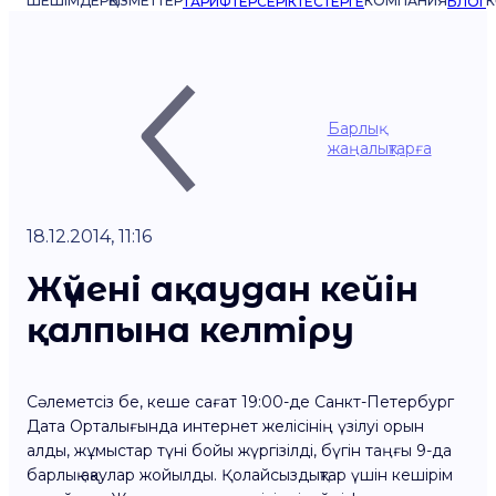
ШЕШІМДЕР
ҚЫЗМЕТТЕР
КОМПАНИЯ
К
ТАРИФТЕР
СЕРІКТЕСТЕРГЕ
БЛОГ
Барлық
жаңалықтарға
18.12.2014, 11:16
Жүйені ақаудан кейін
қалпына келтіру
Сәлеметсіз бе, кеше сағат 19:00-де Санкт-Петербург
Дата Орталығында интернет желісінің үзілуі орын
алды, жұмыстар түні бойы жүргізілді, бүгін таңғы 9-да
барлық ақаулар жойылды. Қолайсыздықтар үшін кешірім