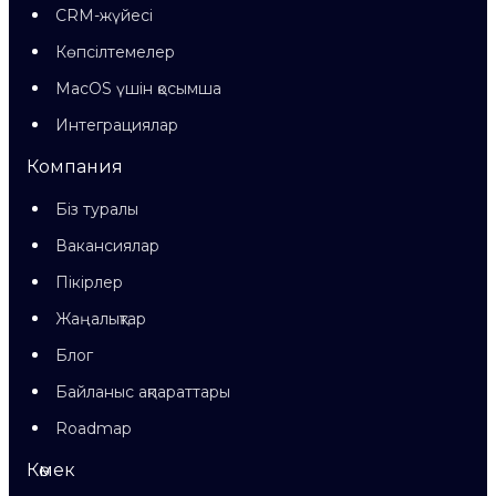
CRM-жүйесі
Көпсілтемелер
MacOS үшін қосымша
Интеграциялар
Компания
Біз туралы
Вакансиялар
Пікірлер
Жаңалықтар
Блог
Байланыс ақпараттары
Roadmap
Көмек