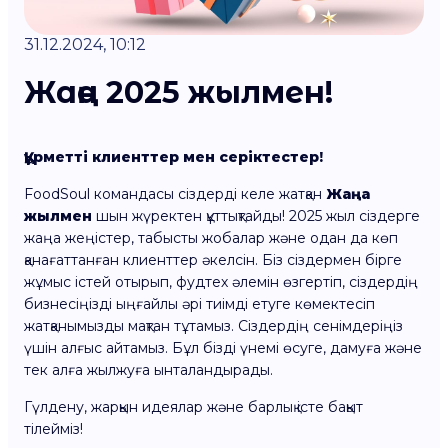
31.12.2024, 10:12
Жаңа 2025 жылмен!
Құрметті клиенттер мен серіктестер!
FoodSoul командасы сіздерді келе жатқан
Жаңа
жылмен
шын жүректен құттықтайды! 2025 жыл сіздерге
жаңа жеңістер, табысты жобалар және одан да көп
қанағаттанған клиенттер әкелсін. Біз сіздермен бірге
жұмыс істей отырып, фудтех әлемін өзгертіп, сіздердің
бизнесіңізді ыңғайлы әрі тиімді етуге көмектесіп
жатқанымызды мақтан тұтамыз. Сіздердің сенімдеріңіз
үшін алғыс айтамыз. Бұл бізді үнемі өсуге, дамуға және
тек алға жылжуға ынталандырады.
Гүлдену, жарқын идеялар және барлық істе бақыт
тілейміз!