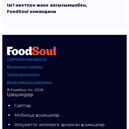
Ізгі ниетпен және алғысымызбен,
FoodSoul командасы
Пайдаланушы келісімі
Құпиялылық саясаты
Төлем ережелері
Қызмет көрсету шарттары
© FoodSoul, Inc. 2026.
Шешімдер
Сайттар
Мобильді қосымшалар
Әлеуметтік желілерге арналған қосымшалар