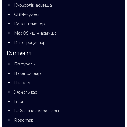
Курьерлік қосымша
CRM-жүйесі
Көпсілтемелер
MacOS үшін қосымша
Интеграциялар
Компания
Біз туралы
Вакансиялар
Пікірлер
Жаңалықтар
Блог
Байланыс ақпараттары
Roadmap