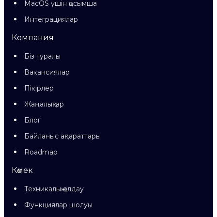
MacOS үшін қосымша
Интеграциялар
Компания
Біз туралы
Вакансиялар
Пікірлер
Жаңалықтар
Блог
Байланыс ақпараттары
Roadmap
Көмек
Техникалық қолдау
Функциялар шолуы