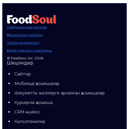
Пайдаланушы келісімі
Құпиялылық саясаты
Төлем ережелері
Қызмет көрсету шарттары
© FoodSoul, Inc. 2026.
Шешімдер
Сайттар
Мобильді қосымшалар
Әлеуметтік желілерге арналған қосымшалар
Курьерлік қосымша
CRM-жүйесі
Көпсілтемелер