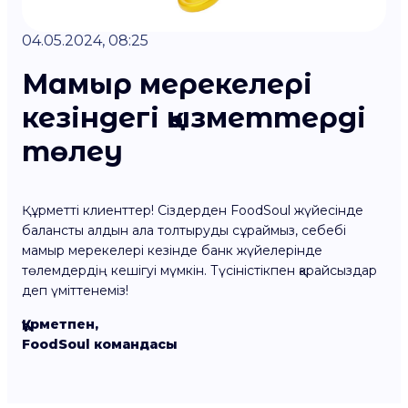
04.05.2024, 08:25
Мамыр мерекелері
кезіндегі қызметтерді
төлеу
Құрметті клиенттер! Сіздерден FoodSoul жүйесінде
балансты алдын ала толтыруды сұраймыз, себебі
мамыр мерекелері кезінде банк жүйелерінде
төлемдердің кешігуі мүмкін. Түсіністікпен қарайсыздар
деп үміттенеміз!
Құрметпен,
FoodSoul командасы