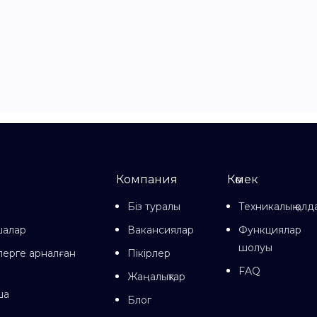
Компания
Көмек
Біз туралы
Техникалық қолд
шалар
Вакансиялар
Функциялар
шолуы
лерге арналған
Пікірлер
FAQ
Жаңалықтар
ша
Блог