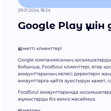
29.01.2024, 18:24
Google Play үші
Құрметті клиенттер!
Google компаниясының қосымшаларды қо
бойынша, FoodSoul клиенттері, егер қ
аккаунттарының келесі деректерін жаң
аккаунттарға қайта ауыстыруы қажет,
FoodSoul аккаунттарында қосымшаларды
жұмыстарды біз өзіміз жасаймыз.
Құрметпен,