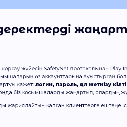
н деректерді жаңар
рғау жүйесін SafetyNet протоколынан Play In
осымшаларын өз аккаунттарына ауыстырған болс
артуы қажет:
логин, пароль, қол жеткізу кілті
 сонда біз қосымшаларды жаңартып, олардың ж
 жариялайтын қалған клиенттерге ештеңе істе