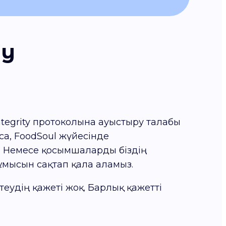
ту
tegrity протоколына ауыстыру талабы
а, FoodSoul жүйесінде
. Немесе қосымшаларды біздің
ұмысын сақтап қала аламыз.
удің қажеті жоқ. Барлық қажетті