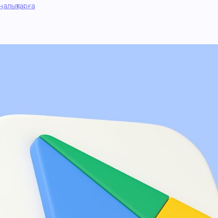
ңалықтарға