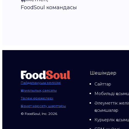
FoodSoul командасы
Шешімдер
Пайдаланушы келісімі
Сайттар
Құпиялылық саясаты
Мобильді қосым
Төлем ережелері
Әлеуметтік желі
Қызмет көрсету шарттары
қосымшалар
© FoodSoul, Inc. 2026.
Курьерлік қосым