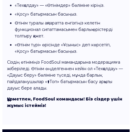
«Техқолдау» — «Өтінімдер» бөліміне кіріңіз.
«Қосу» батырмасын басыңыз.
Өтінім туралы ақпаратта енгізгіңіз келетін
функционал сипаттамасымен барлық өрістерді
толтыру қажет.
«Өтінім түрі» өрісінде «Ұсыныс» деп көрсетіп,
«Қосу» батырмасын басыңыз.
Сіздің өтініміңіз FoodSoul мамандарына модерацияға
жіберіледі. Өтінім өңделгеннен кейін ол «Техқолдау» —
«Дауыс беру» бөліміне түседі, мұнда барлық
пайдаланушылар «⬆️Топ» батырмасын басу арқылы
дауыс бере алады.
Құрметпен, FoodSoul командасы! Біз сіздер үшін
жұмыс істейміз!