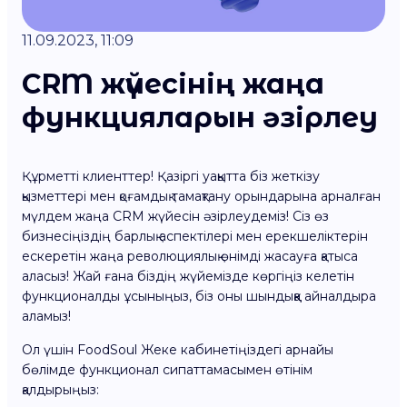
11.09.2023, 11:09
CRM жүйесінің жаңа
функцияларын әзірлеу
Құрметті клиенттер! Қазіргі уақытта біз жеткізу
қызметтері мен қоғамдық тамақтану орындарына арналған
мүлдем жаңа CRM жүйесін әзірлеудеміз! Сіз өз
бизнесіңіздің барлық аспектілері мен ерекшеліктерін
ескеретін жаңа революциялық өнімді жасауға қатыса
аласыз! Жай ғана біздің жүйемізде көргіңіз келетін
функционалды ұсыныңыз, біз оны шындыққа айналдыра
аламыз!
Ол үшін FoodSoul Жеке кабинетіңіздегі арнайы
бөлімде функционал сипаттамасымен өтінім
қалдырыңыз: