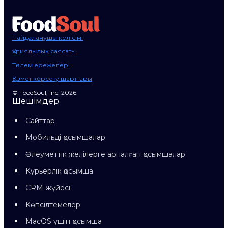
Пайдаланушы келісімі
Құпиялылық саясаты
Төлем ережелері
Қызмет көрсету шарттары
© FoodSoul, Inc. 2026.
Шешімдер
Сайттар
Мобильді қосымшалар
Әлеуметтік желілерге арналған қосымшалар
Курьерлік қосымша
CRM-жүйесі
Көпсілтемелер
MacOS үшін қосымша