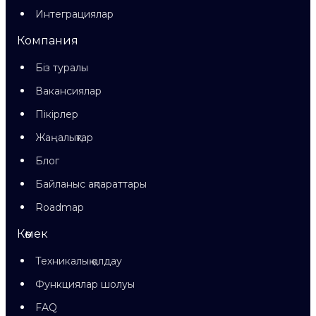
Интеграциялар
Компания
Біз туралы
Вакансиялар
Пікірлер
Жаңалықтар
Блог
Байланыс ақпараттары
Roadmap
Көмек
Техникалық қолдау
Функциялар шолуы
FAQ