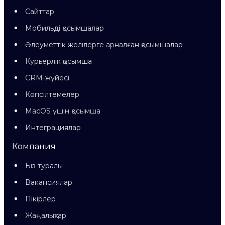
Сайттар
Мобильді қосымшалар
Әлеуметтік желілерге арналған қосымшалар
Курьерлік қосымша
CRM-жүйесі
Көпсілтемелер
MacOS үшін қосымша
Интеграциялар
Компания
Біз туралы
Вакансиялар
Пікірлер
Жаңалықтар