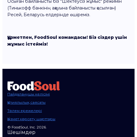
Осыған байланысты біз "Шектеусіз жұмыс" режимін
(Тинькофф банкінің ақауына байланысты қосылған)
Ресей, Беларусь елдерінде өшіреміз.
Құрметпен, FoodSoul командасы! Біз сіздер үшін
жұмыс істейміз!
Пайдаланушы келісімі
Құпиялылық саясаты
Төлем ережелері
Қызмет көрсету шарттары
© FoodSoul, Inc. 2026.
Шешімдер