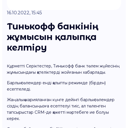
16.10.2022, 15:45
Тинькофф банкінің
жұмысын қалыпқа
келтіру
Құрметті Серіктестер, Тинькофф банк төлем жүйесінің
жұмысындағы қателіктерді жойғанын хабарлады.
Барлық төлемдер енді қалыпты режимде (бірден)
есептеледі.
Жаңалық жарияланған күнге дейінгі барлық төлемдер
сіздің балансыңызға есептелуі тиіс, ал төленген
тапсырыстар CRM-де қажетті мәртебеге ие болуы
керек.