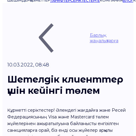
ШЕШІМДЕР
ҚЫЗМЕТТЕР
КОМПАНИЯ
К
ТАРИФТЕР
СЕРІКТЕСТЕРГЕ
БЛОГ
Барлық
жаңалықтарға
10.03.2022, 08:48
Шетелдік клиенттер
үшін кейінгі төлем
Құрметті серіктестер! Әлемдегі жағдайға және Ресей
Федерациясының Visa және Mastercard төлем
жүйелерінен ажыратылуына байланысты енгізілген
санкцияларға орай, біз енді осы жүйелер арқылы