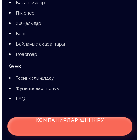
Вакансиялар
Пікірлер
Жаңалықтар
Блог
Байланыс ақпараттары
Roadmap
Көмек
Техникалық қолдау
Функциялар шолуы
FAQ
КОМПАНИЯЛАР ҮШІН КІРУ