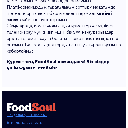
қызметтерімізге төлем қабылдай алмаймыз.
Платформамыздың тұрақтылығын арттыру мақсатында
шетелде орналасқан барлық клиенттерімізді
кейінгі
төлем
жүйесіне ауыстырамыз.
Жақын арада, компаниямыздың қызметтеріне үздіксіз
төлем жасау мүмкіндігі үшін, біз SWIFT-аударымдар
арқылы төлем жасауға болатын жеке валюталық шоттар
ашамыз. Валюталық шоттардың ашылуы туралы қосымша
хабарлаймыз.
Құрметпен, FoodSoul командасы! Біз сіздер
үшін жұмыс істейміз!
Пайдаланушы келісімі
Құпиялылық саясаты