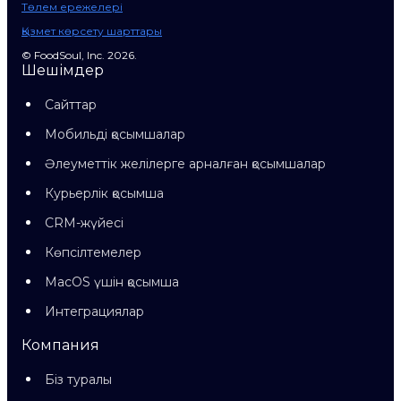
Төлем ережелері
Қызмет көрсету шарттары
© FoodSoul, Inc. 2026.
Шешімдер
Сайттар
Мобильді қосымшалар
Әлеуметтік желілерге арналған қосымшалар
Курьерлік қосымша
CRM-жүйесі
Көпсілтемелер
MacOS үшін қосымша
Интеграциялар
Компания
Біз туралы