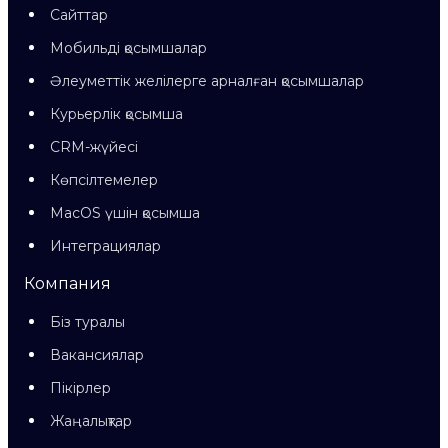
Сайттар
Мобильді қосымшалар
Әлеуметтік желілерге арналған қосымшалар
Курьерлік қосымша
CRM-жүйесі
Көпсілтемелер
MacOS үшін қосымша
Интеграциялар
Компания
Біз туралы
Вакансиялар
Пікірлер
Жаңалықтар