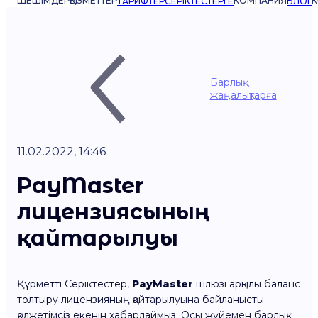
ШЕШІМДЕР
ҚЫЗМЕТТЕР
КОМПАНИЯ
К
ТАРИФТЕР
СЕРІКТЕСТЕРГЕ
БЛОГ
Барлық
жаңалықтарға
11.02.2022, 14:46
PayMaster
лицензиясының
қайтарылуы
Құрметті Серіктестер,
PayMaster
шлюзі арқылы баланс
толтыру лицензияның қайтарылуына байланысты
қолжетімсіз екенін хабарлаймыз. Осы жүйемен барлық