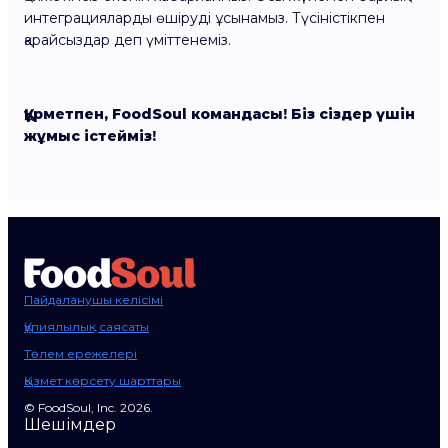
интеграцияларды өшіруді ұсынамыз. Түсіністікпен
қарайсыздар деп үміттенеміз.
Құрметпен, FoodSoul командасы! Біз сіздер үшін
жұмыс істейміз!
Пайдаланушы келісімі
Құпиялылық саясаты
Төлем ережелері
Қызмет көрсету шарттары
© FoodSoul, Inc. 2026.
Шешімдер