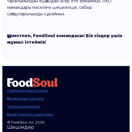
тарапымыздан ешқандай әсер ете алмаймыз. IIKO
мамандары мәселені шешкенше, сабыр
сақтауларыңызды сұраймыз.
Құрметпен, FoodSoul командасы! Біз сіздер үшін
жұмыс істейміз!
Пайдаланушы келісімі
Құпиялылық саясаты
Төлем ережелері
Қызмет көрсету шарттары
© FoodSoul, Inc. 2026.
Шешімдер