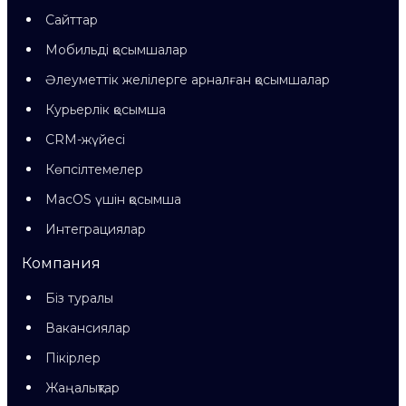
Сайттар
Мобильді қосымшалар
Әлеуметтік желілерге арналған қосымшалар
Курьерлік қосымша
CRM-жүйесі
Көпсілтемелер
MacOS үшін қосымша
Интеграциялар
Компания
Біз туралы
Вакансиялар
Пікірлер
Жаңалықтар