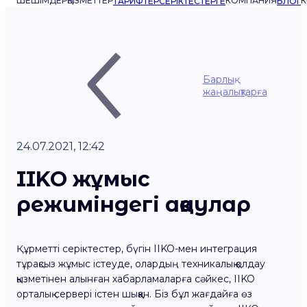
ШЕШІМДЕР
ҚЫЗМЕТТЕР
КОМПАНИЯ
К
ТАРИФТЕР
СЕРІКТЕСТЕРГЕ
БЛОГ
Барлық
жаңалықтарға
24.07.2021, 12:42
IIKO жұмыс
режиміндегі ақаулар
Құрметті серіктестер, бүгін IIKO-мен интеграция
тұрақсыз жұмыс істеуде, олардың техникалық қолдау
қызметінен алынған хабарламаларға сәйкес, IIKO
орталық сервері істен шыққан. Біз бұл жағдайға өз