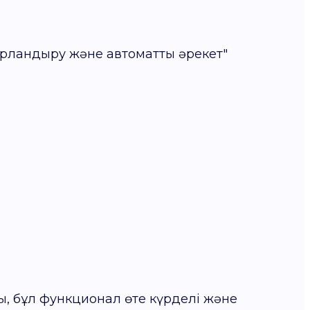
арландыру және автоматты әрекет"
ы, бұл функционал өте күрделі және