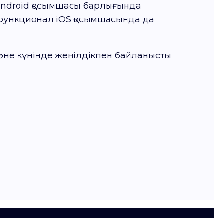
 Android қосымшасы барлығында
н функционал iOS қосымшасында да
 және күнінде жеңілдікпен байланысты