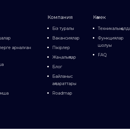
Компания
Көмек
Біз туралы
Техникалық қолд
шалар
Вакансиялар
Функциялар
шолуы
лерге арналған
Пікірлер
FAQ
Жаңалықтар
ша
Блог
Байланыс
ақпараттары
ымша
Roadmap