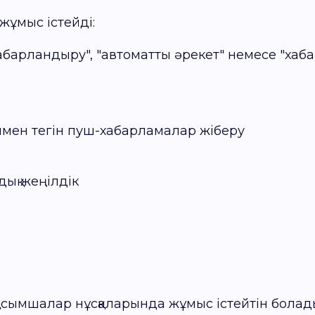
жұмыс істейді:
абарландыру", "автоматты әрекет" немесе "хаб
тінмен тегін пуш-хабарламалар жіберу
дық жеңілдік
осымшалар нұсқаларында жұмыс істейтін болад