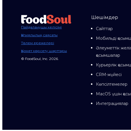
Шешімдер
Пайдаланушы келісімі
Сайттар
Құпиялылық саясаты
Мобильді қосым
Төлем ережелері
Әлеуметтік желі
Қызмет көрсету шарттары
қосымшалар
© FoodSoul, Inc. 2026.
Курьерлік қосым
CRM-жүйесі
Көпсілтемелер
MacOS үшін қос
Интеграциялар