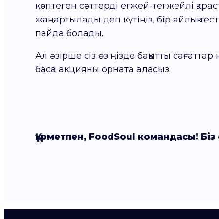
көптеген сәттерді егжей-тегжейлі қара
жаңартылады деп күтіңіз, бір айлық те
пайда болады.
Ал әзірше сіз өзіңізде бақытты сағатта
басқа акцияны орната аласыз.
Құрметпен, FoodSoul командасы! Біз 