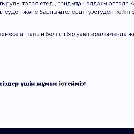
стыруды талап етеді, сондықтан алдағы аптада
стілеуден және барлық қателерді түзетуден кейі
р немесе аптаның белгілі бір уақыт аралығында
сіздер үшін жұмыс істейміз!