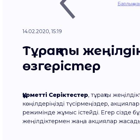
Барлық жа
14.02.2020, 15:19
Тұрақты жеңілд
өзгерістер
Құрметті Серіктестер
, тұрақты жеңілді
көңілдеріңізді түсірмеңіздер, акциял
режимінде жұмыс істейді. Егер сізде бұ
жеңілдіктермен жаңа акциялар жасадық