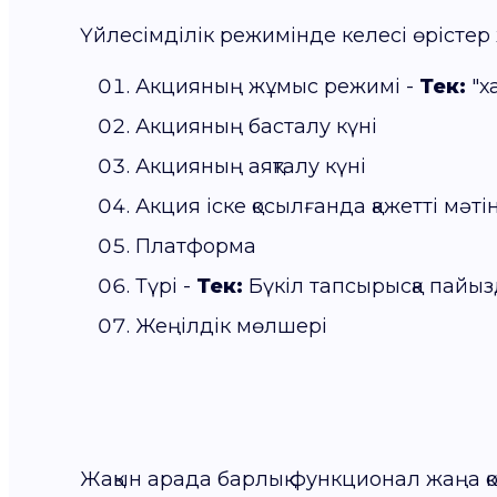
Үйлесімділік режимінде келесі өрістер 
Акцияның жұмыс режимі -
Тек:
"х
Акцияның басталу күні
Акцияның аяқталу күні
Акция іске қосылғанда қажетті мә
Платформа
Түрі -
Тек:
Бүкіл тапсырысқа пайыз
Жеңілдік мөлшері
Жақын арада барлық функционал жаңа қ