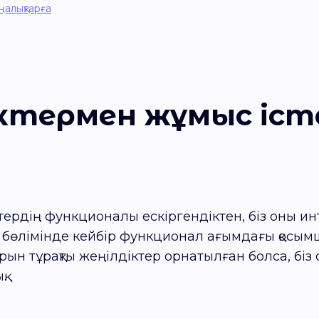
ңалықтарға
іктермен жұмыс іст
ктердің функционалы ескіргендіктен, біз оны ин
ар бөлімінде кейбір функционал ағымдағы қосы
рын тұрақты жеңілдіктер орнатылған болса, біз
.