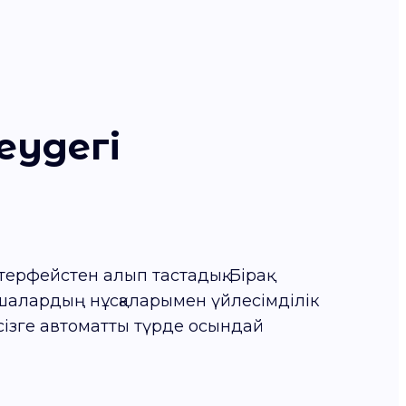
еудегі
терфейстен алып тастадық. Бірақ
мшалардың нұсқаларымен үйлесімділік
 сізге автоматты түрде осындай