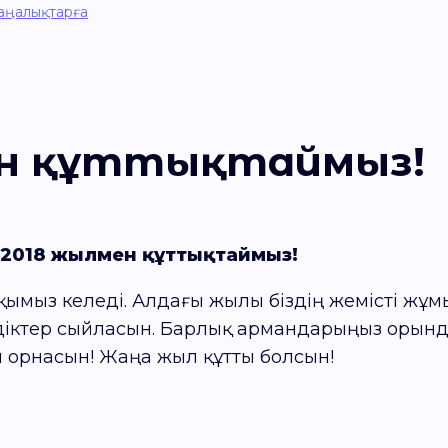
аңалықтарға
ен құттықтаймыз!
а 2018 жылмен құттықтаймыз!
йтқымыз келеді. Алдағы жылы біздің жемісті жұ
іктер сыйласын. Барлық армандарыңыз орында
 орнасын! Жаңа жыл құтты болсын!