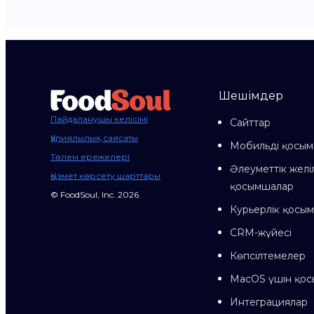
Шешімдер
Пайдаланушы келісімі
Сайттар
Құпиялылық саясаты
Мобильді қосы
Төлем ережелері
Әлеуметтік желі
Қызмет көрсету шарттары
қосымшалар
© FoodSoul, Inc. 2026.
Курьерлік қосы
CRM-жүйесі
Көпсілтемелер
MacOS үшін қо
Интеграциялар