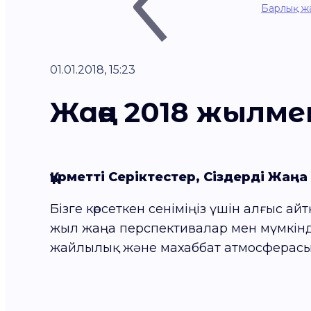
Барлық ж
01.01.2018, 15:23
Жаңа 2018 жылм
Құрметті Серіктестер, Сіздерді Жаң
Бізге көрсеткен сеніміңіз үшін алғыс а
жыл жаңа перспективалар мен мүмкінд
жайлылық және махаббат атмосферасы