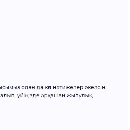
мысымыз одан да көп нәтижелер әкелсін,
лып, үйіңізде әрқашан жылулық,