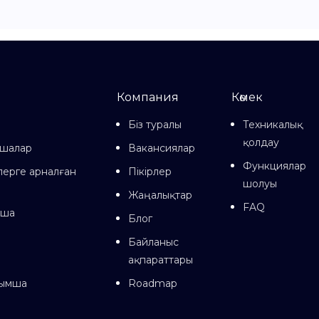
Компания
Көмек
Біз туралы
Техникалық
қолдау
мшалар
Вакансиялар
Функциялар
лерге арналған
Пікірлер
шолуы
Жаңалықтар
FAQ
мша
Блог
Байланыс
ақпараттары
сымша
Roadmap