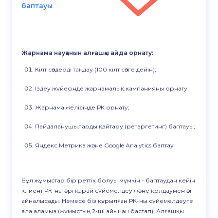
баптауы
Жарнама науқанын алғашқы айда орнату:
Кілт сөздерді таңдау (100 кілт сөзге дейін);
Іздеу жүйесінде жарнамалық кампанияны орнату;
Жарнама желісінде РК орнату;
Пайдаланушыларды қайтару (ретаргетинг) баптауы;
Яндекс.Метрика және Google Analytics баптау
Бұл жұмыстар бір реттік болуы мүмкін - баптаудан кейін
клиент РК-ны әрі қарай сүйемелдеу және қолдаумен өзі
айналысады. Немесе біз құрылған РК-ны сүйемелдеуге
ала аламыз (жұмыстың 2-ші айынан бастап). Алғашқы