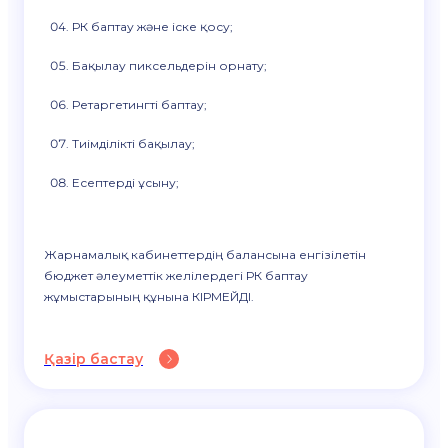
РК баптау және іске қосу;
Бақылау пиксельдерін орнату;
Ретаргетингті баптау;
Тиімділікті бақылау;
Есептерді ұсыну;
Жарнамалық кабинеттердің балансына енгізілетін
бюджет әлеуметтік желілердегі РК баптау
жұмыстарының құнына КІРМЕЙДІ.
Қазір бастау