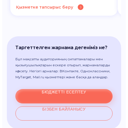
Қызметке тапсырыс беру
Қ
Таргеттелген жарнама дегеніміз не?
Бұл мақсатты аудиторияның сипаттамалары мен
қызығушылықтарын ескере отырып, жарнамаларды
көрсету. Негізгі арналар: ВКонтакте, Одноклассники,
MyTarget, Mail.ru қызметтері және басқа да алаңдар.
БЮДЖЕТТІ ЕСЕПТЕУ
БІЗБЕН БАЙЛАНЫСУ