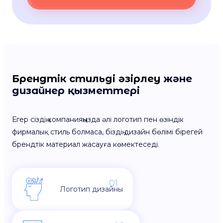
Брендтік стильді әзірлеу
және
дизайнер қызметтері
Егер сіздің компанияңызда әлі логотип пен өзіндік
фирмалық стиль болмаса, біздің дизайн бөлімі бірегей
брендтік материал жасауға көмектеседі.
01
Логотип дизайны