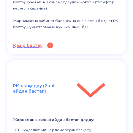
баптау құны РК-ны сүйемелдеуден жоғары (тарифтер
кестесін қараңыз).
Жарнамалық кабинет балансына енгізілетін бюджет РК
баптау жұмыстарының құнына КІРМЕЙДІ.
Қазір бастау
РК-ны қолдау (2-ші
айдан бастап)
Жарнаманы екінші айдан бастап қолдау:
Күнделікті мөлшерлемелерді басқару;