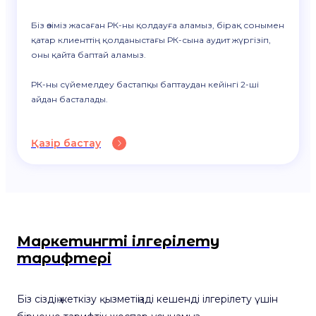
Біз өзіміз жасаған РК-ны қолдауға аламыз, бірақ сонымен
қатар клиенттің қолданыстағы РК-сына аудит жүргізіп,
оны қайта баптай аламыз.
РК-ны сүйемелдеу бастапқы баптаудан кейінгі 2-ші
айдан басталады.
Қазір бастау
Маркетингті ілгерілету
тарифтері
Біз сіздің жеткізу қызметіңізді кешенді ілгерілету үшін