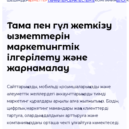
ШЕШІМДЕР
ҚЫЗМЕТТЕР
КОМПАНИЯ
К
ТАРИФТЕР
СЕРІКТЕСТЕРГЕ
БЛОГ
Тамақ пен гүл жеткізу
қызметтерін
маркетингтік
ілгерілету және
жарнамалау
Сайттарыңызды, мобильді қосымшаларыңызды және
әлеуметтік желілердегі аккаунттарыңызды тиімді
маркетинг құралдары арқылы алға жылжытыңыз. Біздің
цифрлық маркетинг мамандары жаңа клиенттерді
тартуға, олардың адалдығын арттыруға және
компанияңыздағы орташа чекті ұлғайтуға көмектеседі.