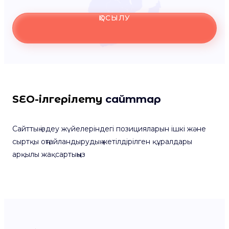
ҚОСЫЛУ
SEO-ілгерілету
сайттар
Сайттың іздеу жүйелеріндегі позицияларын ішкі және
сыртқы оңтайландырудың жетілдірілген құралдары
арқылы жақсартыңыз