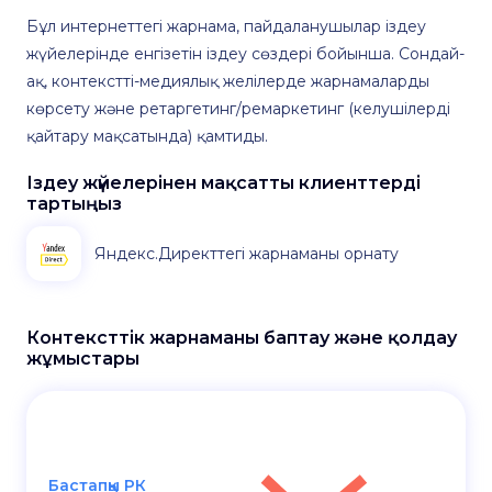
Бұл интернеттегі жарнама, пайдаланушылар іздеу
жүйелерінде енгізетін іздеу сөздері бойынша. Сондай-
ақ, контекстті-медиялық желілерде жарнамаларды
көрсету және ретаргетинг/ремаркетинг (келушілерді
қайтару мақсатында) қамтиды.
Іздеу жүйелерінен мақсатты клиенттерді
тартыңыз
Яндекс.Директтегі жарнаманы орнату
Контексттік жарнаманы баптау және қолдау
жұмыстары
Бастапқы РК