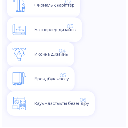
02
Фирмалық қаріптер
03
Баннерлер дизайны
04
Иконка дизайны
05
Брендбук жасау
06
Қауымдастықты безендіру