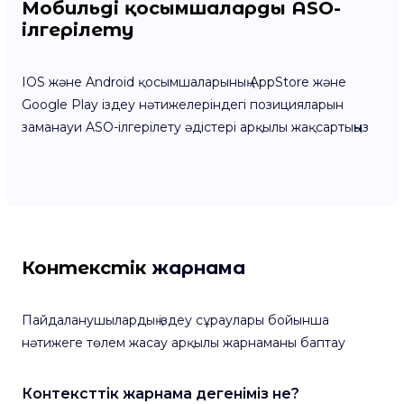
Мобильді қосымшаларды ASO-
ілгерілету
IOS және Android қосымшаларының AppStore және
Google Play іздеу нәтижелеріндегі позицияларын
заманауи ASO-ілгерілету әдістері арқылы жақсартыңыз
Контекстік
жарнама
Пайдаланушылардың іздеу сұраулары бойынша
нәтижеге төлем жасау арқылы жарнаманы баптау
Контексттік жарнама дегеніміз не?