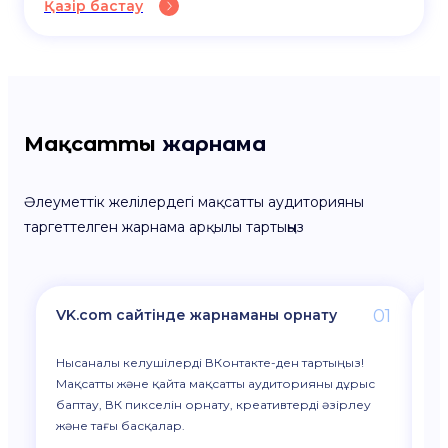
Қазір бастау
Мақсатты
жарнама
Әлеуметтік желілердегі мақсатты аудиторияны
таргеттелген жарнама арқылы тартыңыз
01
VK.com сайтінде жарнаманы орнату
O
Нысаналы келушілерді ВКонтакте-ден тартыңыз!
Сі
Мақсатты және қайта мақсатты аудиторияны дұрыс
та
баптау, ВК пикселін орнату, креативтерді әзірлеу
же
және тағы басқалар.
бі