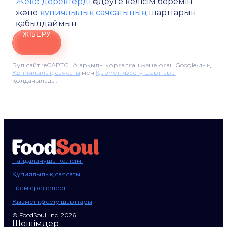
Жеке деректерді
өңдеуге келісім беремін
және
құпиялылық саясатының
шарттарын
қабылдаймын
ЖІБЕРУ
Бұл сайт reCAPTCHA арқылы қорғалған және оған Google-дың
Құпиялылық саясаты
мен
Қызмет көрсету шарттары
қолданылады.
Пайдаланушы келісімі
Құпиялылық саясаты
Төлем ережелері
Қызмет көрсету шарттары
© FoodSoul, Inc. 2026.
Шешімдер