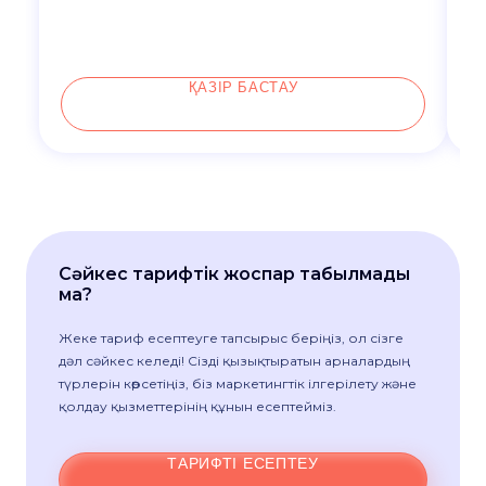
ҚАЗІР БАСТАУ
Сәйкес тарифтік жоспар табылмады
ма?
Жеке тариф есептеуге тапсырыс беріңіз, ол сізге
дәл сәйкес келеді! Сізді қызықтыратын арналардың
түрлерін көрсетіңіз, біз маркетингтік ілгерілету және
қолдау қызметтерінің құнын есептейміз.
ТАРИФТІ ЕСЕПТЕУ