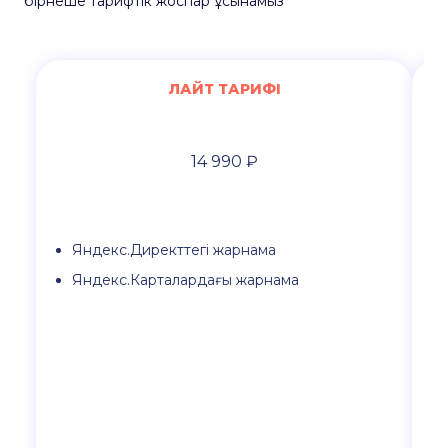
бірнеше тарифтік жоспар ұсынамыз
ЛАЙТ ТАРИФІ
14 990 ₽
Яндекс.Директтегі жарнама
Яндекс.Карталардағы жарнама