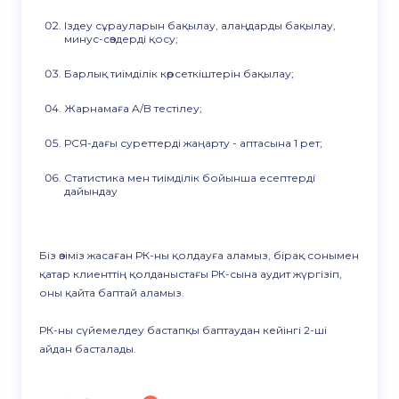
Іздеу сұрауларын бақылау, алаңдарды бақылау,
минус-сөздерді қосу;
Барлық тиімділік көрсеткіштерін бақылау;
Жарнамаға A/B тестілеу;
РСЯ-дағы суреттерді жаңарту - аптасына 1 рет;
Статистика мен тиімділік бойынша есептерді
дайындау
Біз өзіміз жасаған РК-ны қолдауға аламыз, бірақ сонымен
қатар клиенттің қолданыстағы РК-сына аудит жүргізіп,
оны қайта баптай аламыз.
РК-ны сүйемелдеу бастапқы баптаудан кейінгі 2-ші
айдан басталады.