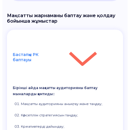
Мақсатты жарнаманы баптау және қолдау
бойынша жұмыстар
Бастапқы РК
баптауы
Бірінші айда мақсатты аудиторияны баптау
мыналарды қамтиды::
Мақсатты аудиторияны анықтау және таңдау;
Көрсетілім стратегиясын таңдау;
Креативтерді дайындау;