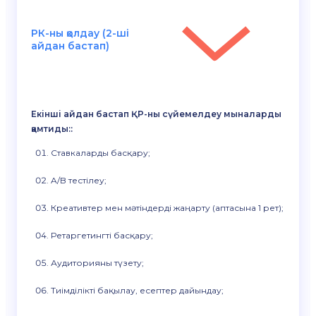
РК-ны қолдау (2-ші
айдан бастап)
Екінші айдан бастап ҚР-ны сүйемелдеу мыналарды
қамтиды::
Ставкаларды басқару;
A/B тестілеу;
Креативтер мен мәтіндерді жаңарту (аптасына 1 рет);
Ретаргетингті басқару;
Аудиторияны түзету;
Тиімділікті бақылау, есептер дайындау;