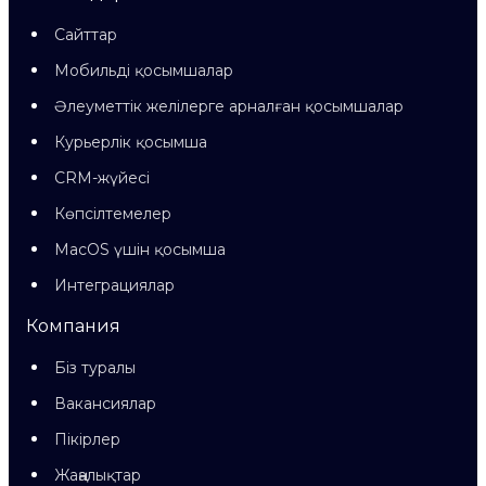
Сайттар
Мобильді қосымшалар
Әлеуметтік желілерге арналған қосымшалар
Курьерлік қосымша
CRM-жүйесі
Көпсілтемелер
MacOS үшін қосымша
Интеграциялар
Компания
Біз туралы
Вакансиялар
Пікірлер
Жаңалықтар