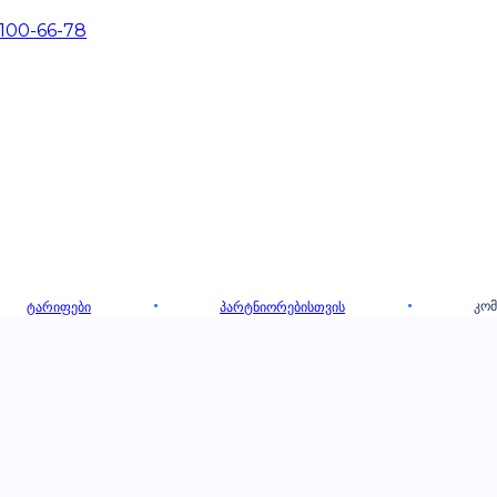
 100-66-78
ᲙᲝᲛ
ᲢᲐᲠᲘᲤᲔᲑᲘ
ᲞᲐᲠᲢᲜᲘᲝᲠᲔᲑᲘᲡᲗᲕᲘᲡ