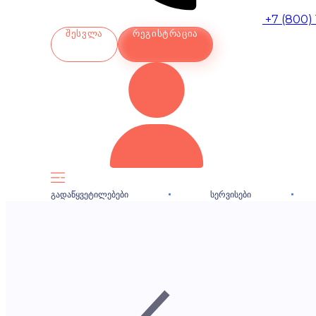
+7 (800)
ᲨᲔᲡᲕᲚᲐ
ᲠᲔᲒᲘᲡᲢᲠᲐᲪᲘᲐ
ᲒᲐᲓᲐᲬᲧᲕᲔᲢᲘᲚᲔᲑᲔᲑᲘ
ᲡᲔᲠᲕᲘᲡᲔᲑᲘ