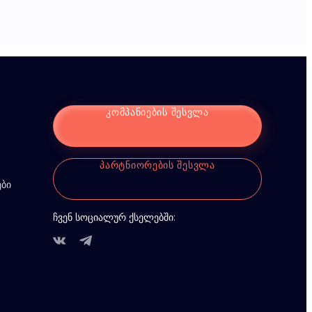
ᲙᲝᲛᲞᲐᲜᲘᲔᲑᲘᲡ ᲨᲔᲡᲕᲚᲐ
ᲞᲐᲠᲢᲜᲘᲝᲠᲔᲑᲘᲡ ᲨᲔᲡᲕᲚᲐ
ები
ჩვენ სოციალურ ქსელებში: