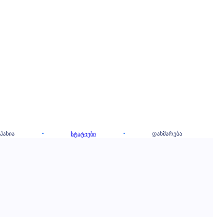
ᲞᲐᲜᲘᲐ
ᲓᲐᲮᲛᲐᲠᲔᲑᲐ
ᲡᲢᲐᲢᲘᲔᲑᲘ