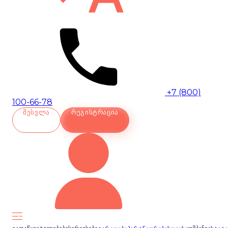
+7 (800)
100-66-78
ᲨᲔᲡᲕᲚᲐ
ᲠᲔᲒᲘᲡᲢᲠᲐᲪᲘᲐ