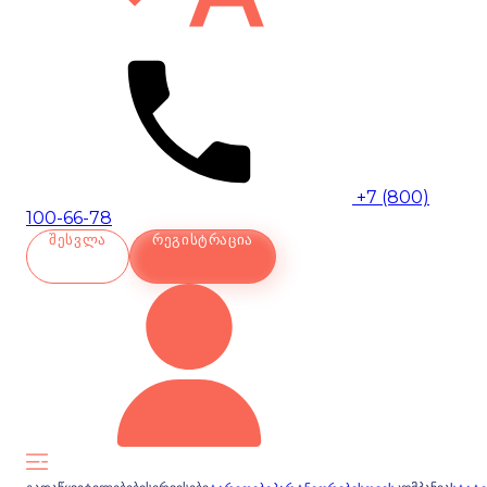
+7 (800)
100-66-78
ᲨᲔᲡᲕᲚᲐ
ᲠᲔᲒᲘᲡᲢᲠᲐᲪᲘᲐ