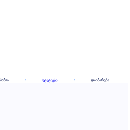
ᲞᲐᲜᲘᲐ
ᲓᲐᲮᲛᲐᲠᲔᲑᲐ
ᲡᲢᲐᲢᲘᲔᲑᲘ