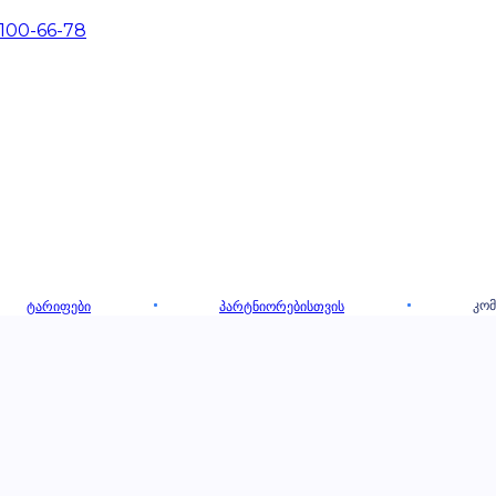
 100-66-78
ᲙᲝᲛ
ᲢᲐᲠᲘᲤᲔᲑᲘ
ᲞᲐᲠᲢᲜᲘᲝᲠᲔᲑᲘᲡᲗᲕᲘᲡ