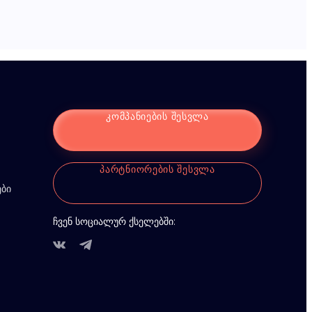
ᲙᲝᲛᲞᲐᲜᲘᲔᲑᲘᲡ ᲨᲔᲡᲕᲚᲐ
ᲞᲐᲠᲢᲜᲘᲝᲠᲔᲑᲘᲡ ᲨᲔᲡᲕᲚᲐ
ები
ჩვენ სოციალურ ქსელებში: