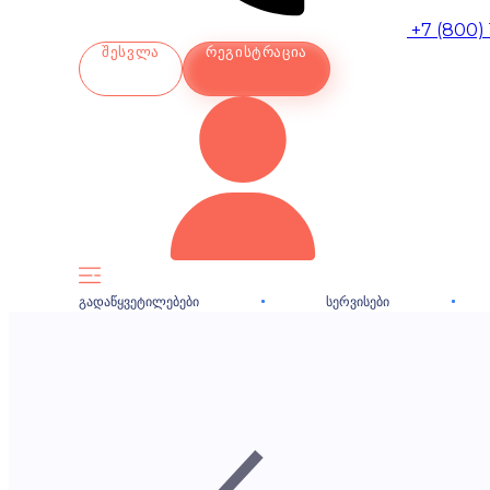
+7 (800)
ᲨᲔᲡᲕᲚᲐ
ᲠᲔᲒᲘᲡᲢᲠᲐᲪᲘᲐ
ᲒᲐᲓᲐᲬᲧᲕᲔᲢᲘᲚᲔᲑᲔᲑᲘ
ᲡᲔᲠᲕᲘᲡᲔᲑᲘ