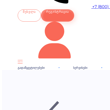
+7 (800)
ᲨᲔᲡᲕᲚᲐ
ᲠᲔᲒᲘᲡᲢᲠᲐᲪᲘᲐ
ᲒᲐᲓᲐᲬᲧᲕᲔᲢᲘᲚᲔᲑᲔᲑᲘ
ᲡᲔᲠᲕᲘᲡᲔᲑᲘ