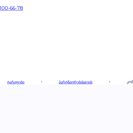
 100-66-78
ᲙᲝᲛ
ᲢᲐᲠᲘᲤᲔᲑᲘ
ᲞᲐᲠᲢᲜᲘᲝᲠᲔᲑᲘᲡᲗᲕᲘᲡ