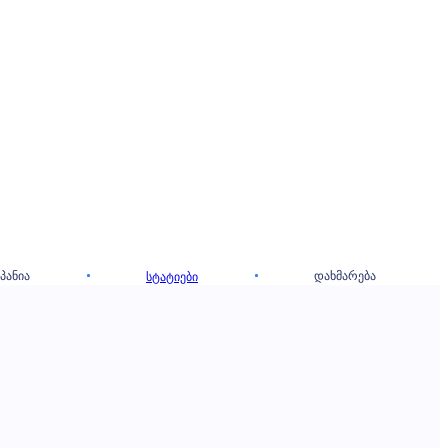
ᲞᲐᲜᲘᲐ
ᲓᲐᲮᲛᲐᲠᲔᲑᲐ
ᲡᲢᲐᲢᲘᲔᲑᲘ