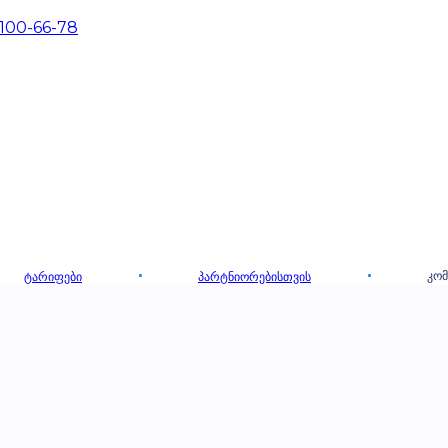
 100-66-78
ᲙᲝᲛ
ᲢᲐᲠᲘᲤᲔᲑᲘ
ᲞᲐᲠᲢᲜᲘᲝᲠᲔᲑᲘᲡᲗᲕᲘᲡ