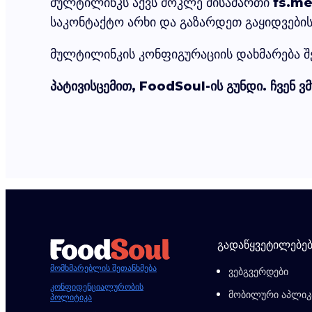
მულტილინკს აქვს მოკლე მისამართი
fs.me
საკონტაქტო არხი და გაზარდეთ გაყიდვები
მულტილინკის კონფიგურაციის დახმარება შ
პატივისცემით, FoodSoul-ის გუნდი. ჩვენ ვ
გადაწყვეტილებებ
მომხმარებლის შეთანხმება
ვებგვერდები
კონფიდენციალურობის
მობილური აპლიკ
პოლიტიკა