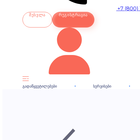
+7 (800)
ᲨᲔᲡᲕᲚᲐ
ᲠᲔᲒᲘᲡᲢᲠᲐᲪᲘᲐ
ᲒᲐᲓᲐᲬᲧᲕᲔᲢᲘᲚᲔᲑᲔᲑᲘ
ᲡᲔᲠᲕᲘᲡᲔᲑᲘ