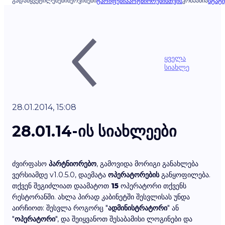
ᲒᲐᲓᲐᲬᲧᲕᲔᲢᲘᲚᲔᲑᲔᲑᲘ
ᲡᲔᲠᲕᲘᲡᲔᲑᲘ
ᲙᲝᲛᲞᲐᲜᲘᲐ
ᲢᲐᲠᲘᲤᲔᲑᲘ
ᲞᲐᲠᲢᲜᲘᲝᲠᲔᲑᲘᲡᲗᲕᲘᲡ
ᲡᲢᲐᲢᲘ
ყველა
სიახლე
28.01.2014, 15:08
28.01.14-ის სიახლეები
ძვირფასო
პარტნიორებო
, გამოვიდა მორიგი განახლება
ვერსიამდე v1.0.5.0, დაემატა
ოპერატორების
განყოფილება.
თქვენ შეგიძლიათ დაამატოთ
15
ოპერატორი თქვენს
რესტორანში. ახლა პირად კაბინეტში შესვლისას უნდა
აირჩიოთ: შესვლა როგორც "
ადმინისტრატორი
" ან
"
ოპერატორი
", და შეიყვანოთ შესაბამისი ლოგინები და