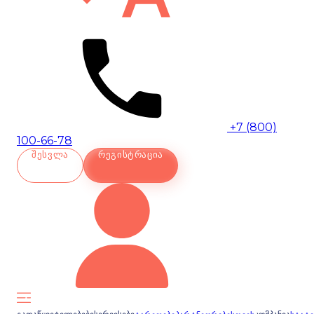
+7 (800)
100-66-78
ᲨᲔᲡᲕᲚᲐ
ᲠᲔᲒᲘᲡᲢᲠᲐᲪᲘᲐ