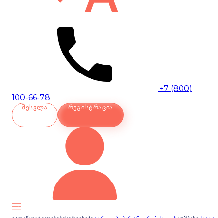
+7 (800)
100-66-78
ᲨᲔᲡᲕᲚᲐ
ᲠᲔᲒᲘᲡᲢᲠᲐᲪᲘᲐ