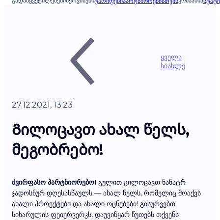
ᲒᲐᲓᲐᲬᲧᲕᲔᲢᲘᲚᲔᲑᲔᲑᲘ
ᲡᲔᲠᲕᲘᲡᲔᲑᲘ
ᲙᲝᲛᲞᲐᲜᲘᲐ
ᲢᲐᲠᲘᲤᲔᲑᲘ
ᲞᲐᲠᲢᲜᲘᲝᲠᲔᲑᲘᲡᲗᲕᲘᲡ
ᲡᲢᲐᲢᲘ
ყველა
სიახლე
27.12.2021, 13:23
Გილოცავთ ახალ წელს,
მეგობრებო!
ძვირფასო პარტნიორებო!
გულით გილოცავთ ნანატრ
ჯადოსნურ დღესასწაულს — ახალ წელს, რომელიც მოაქვს
ახალი პროექტები და ახალი ოცნებები! გისურვებთ
სიხარულის ფეიერვერკს, დაუვიწყარ წუთებს თქვენს