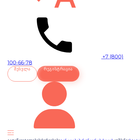
+7 (800)
100-66-78
ᲨᲔᲡᲕᲚᲐ
ᲠᲔᲒᲘᲡᲢᲠᲐᲪᲘᲐ