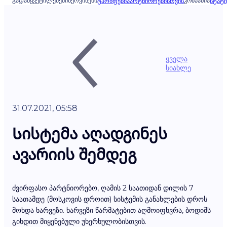
ᲒᲐᲓᲐᲬᲧᲕᲔᲢᲘᲚᲔᲑᲔᲑᲘ
ᲡᲔᲠᲕᲘᲡᲔᲑᲘ
ᲙᲝᲛᲞᲐᲜᲘᲐ
ᲢᲐᲠᲘᲤᲔᲑᲘ
ᲞᲐᲠᲢᲜᲘᲝᲠᲔᲑᲘᲡᲗᲕᲘᲡ
ᲡᲢᲐᲢᲘ
ყველა
სიახლე
31.07.2021, 05:58
Სისტემა აღადგინეს
ავარიის შემდეგ
ძვირფასო პარტნიორებო, ღამის 2 საათიდან დილის 7
საათამდე (მოსკოვის დროით) სისტემის განახლების დროს
მოხდა ხარვეზი. ხარვეზი წარმატებით აღმოიფხვრა, ბოდიშს
გიხდით მიყენებული უხერხულობისთვის.