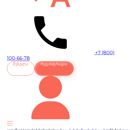
+7 (800)
100-66-78
ᲨᲔᲡᲕᲚᲐ
ᲠᲔᲒᲘᲡᲢᲠᲐᲪᲘᲐ