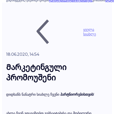
ᲒᲐᲓᲐᲬᲧᲕᲔᲢᲘᲚᲔᲑᲔᲑᲘ
ᲡᲔᲠᲕᲘᲡᲔᲑᲘ
ᲙᲝᲛᲞᲐᲜᲘᲐ
ᲢᲐᲠᲘᲤᲔᲑᲘ
ᲞᲐᲠᲢᲜᲘᲝᲠᲔᲑᲘᲡᲗᲕᲘᲡ
ᲡᲢᲐᲢᲘ
ყველა
სიახლე
18.06.2020, 14:54
Მარკეტინგული
პრომოუშენი
დიდხანს ნანატრი სიახლე ჩვენი
პარტნიორებისთვის
!
ახლა ჩვენ ვთავაზობთ ვებსაიტებისა და მობილური