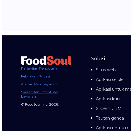
Solusi
Perjanjian Pengguna
Situs web
Kebijakan Privasi
Aplikasi seluler
Aturan Pembayaran
Aplikasi untuk me
Syarat dan Ketentuan
Layanan
Aplikasi kurir
© FoodSoul, Inc. 2026.
Sistem CRM
Tautan ganda
Aplikasi untuk 