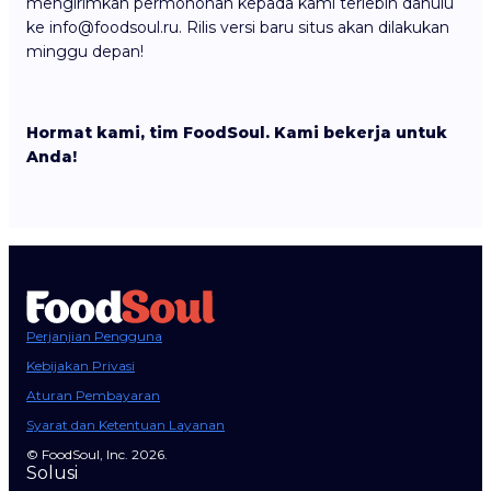
mengirimkan permohonan kepada kami terlebih dahulu
ke info@foodsoul.ru. Rilis versi baru situs akan dilakukan
minggu depan!
Hormat kami, tim FoodSoul. Kami bekerja untuk
Anda!
Perjanjian Pengguna
Kebijakan Privasi
Aturan Pembayaran
Syarat dan Ketentuan Layanan
© FoodSoul, Inc. 2026.
Solusi