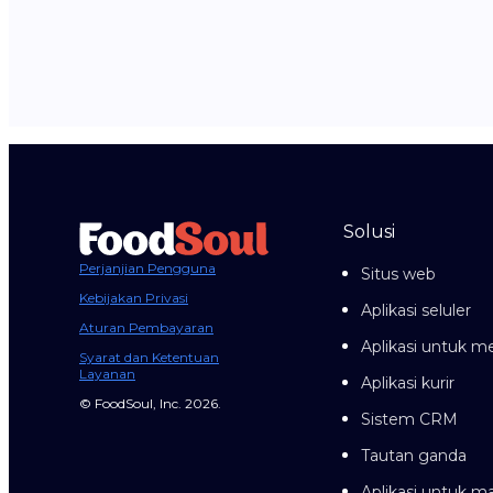
Solusi
Perjanjian Pengguna
Situs web
Kebijakan Privasi
Aplikasi seluler
Aturan Pembayaran
Aplikasi untuk me
Syarat dan Ketentuan
Layanan
Aplikasi kurir
© FoodSoul, Inc. 2026.
Sistem CRM
Tautan ganda
Aplikasi untuk 