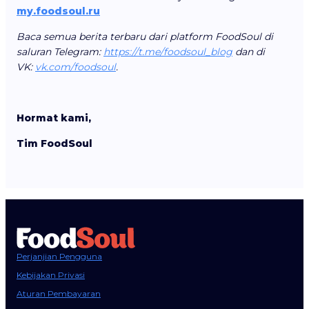
my.foodsoul.ru
Baca semua berita terbaru dari platform FoodSoul di
saluran Telegram:
https://t.me/foodsoul_blog
dan di
VK:
vk.com/foodsoul
.
Hormat kami,
Tim FoodSoul
Perjanjian Pengguna
Kebijakan Privasi
Aturan Pembayaran