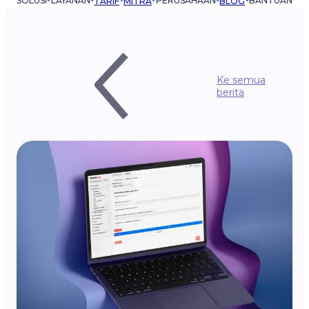
SOLUSI
LAYANAN
PERUSAHAAN
BANTUAN
TARIF
MITRA
BLOG
Ke semua
berita