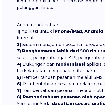
kedua memiliki ponsel berbasis Android
pelanggan Anda.
Anda mendapatkan:
1)
Aplikasi untuk
iPhone/iPad, Android 
internal.
2)
Sistem manajemen pesanan, produk, 
3)
Penghematan lebih dari 500 ribu r
seluler, pengembangan API, pengembanga
4)
Dukungan dan
modernisasi
aplikasi
berkelanjutan, pengenalan fitur baru.
5)
Pemberitahuan pesanan melalui SMS
6)
Pemberitahuan pesanan melalui emai
7)
Pemberitahuan pesanan melalui notifik
8)
Pemberitahuan pesanan oleh oper
Semua ini Anda
dapatkan secara grati