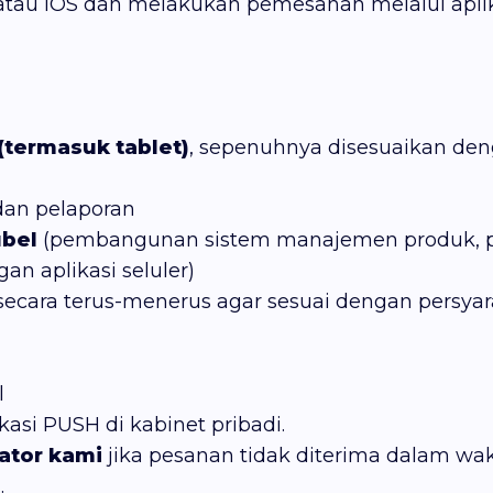
 atau iOS dan melakukan pemesanan melalui apli
(termasuk tablet)
, sepenuhnya disesuaikan deng
dan pelaporan
ubel
(pembangunan sistem manajemen produk, pe
n aplikasi seluler)
 secara terus-menerus agar sesuai dengan persy
l
asi PUSH di kabinet pribadi.
ator kami
jika pesanan tidak diterima dalam wak
s
.