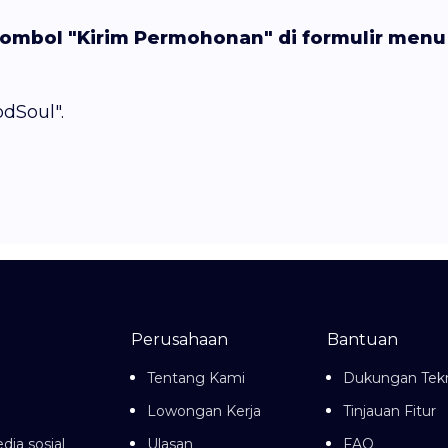
ombol "Kirim Permohonan" di formulir menu at
dSoul".
Perusahaan
Bantuan
Tentang Kami
Dukungan Tekn
Lowongan Kerja
Tinjauan Fitur
dia sosial
Ulasan
FAQ