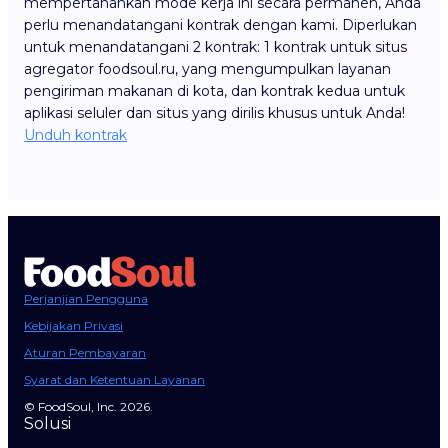
mempertahankan mode kerja ini secara permanen, Anda
perlu menandatangani kontrak dengan kami. Diperlukan
untuk menandatangani 2 kontrak: 1 kontrak untuk situs
agregator foodsoul.ru, yang mengumpulkan layanan
pengiriman makanan di kota, dan kontrak kedua untuk
aplikasi seluler dan situs yang dirilis khusus untuk Anda!
Unduh kontrak
Perjanjian Pengguna
Kebijakan Privasi
Aturan Pembayaran
Syarat dan Ketentuan Layanan
© FoodSoul, Inc. 2026.
Solusi