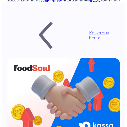
SOLUSI
LAYANAN
PERUSAHAAN
BANTUAN
TARIF
MITRA
BLOG
Ke semua
berita