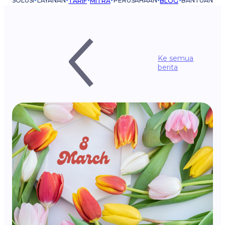
SOLUSI
LAYANAN
PERUSAHAAN
BANTUAN
TARIF
MITRA
BLOG
Ke semua
berita