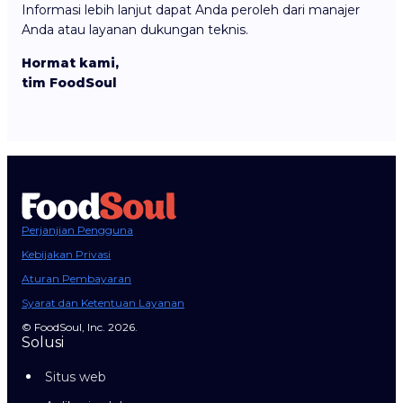
Informasi lebih lanjut dapat Anda peroleh dari manajer
Anda atau layanan dukungan teknis.
Hormat kami,
tim FoodSoul
Perjanjian Pengguna
Kebijakan Privasi
Aturan Pembayaran
Syarat dan Ketentuan Layanan
© FoodSoul, Inc. 2026.
Solusi
Situs web